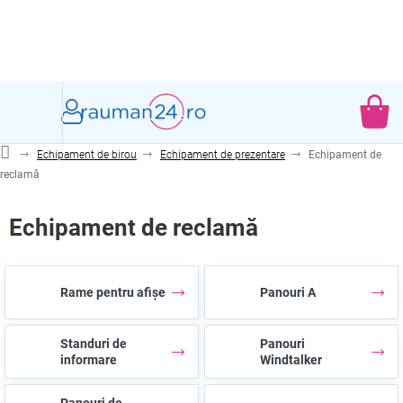
Treci
la
conținut
CO
DE
Echipament de birou
Echipament de prezentare
Echipament de
CU
reclamă
Echipament de reclamă
Rame pentru afișe
Panouri A
Standuri de
Panouri
informare
Windtalker