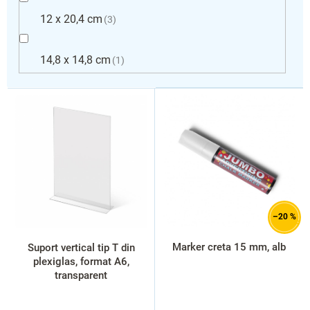
12 x 20,4 cm
3
14,8 x 14,8 cm
1
L
i
s
t
ă
p
r
o
d
–20 %
u
s
Marker creta 15 mm, alb
Suport vertical tip T din
e
plexiglas, format A6,
transparent