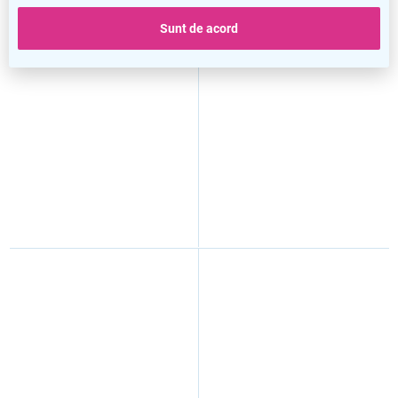
Sunt de acord
Marker cu cretă 3 mm, alb
Mini suport din lemn, negru