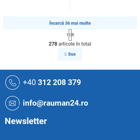
Încarcă 36 mai multe
P
1
8
a
C
g
278
articole în total
o
i
n
n
Sus
a
t
r
r
e
o
S
l
u
+40
312 208 379
u
b
l
s
l
o
i
info@rauman24.ro
s
l
t
ă
Newsletter
r
i
l