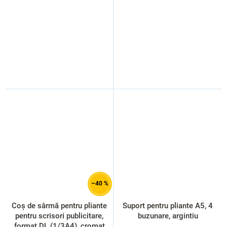
–40 %
Coș de sârmă pentru pliante
Suport pentru pliante A5, 4
pentru scrisori publicitare,
buzunare, argintiu
format DL (1/3A4), cromat