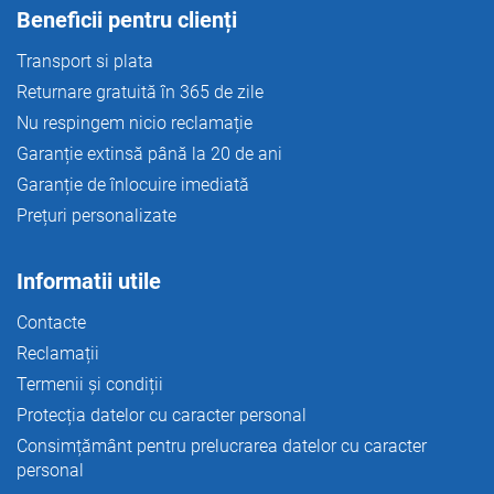
o
Beneficii pentru clienți
r
Transport si plata
Returnare gratuită în 365 de zile
Nu respingem nicio reclamație
Garanție extinsă până la 20 de ani
Garanție de înlocuire imediată
Prețuri personalizate
Informatii utile
Contacte
Reclamații
Termenii și condiții
Protecția datelor cu caracter personal
Consimțământ pentru prelucrarea datelor cu caracter
personal