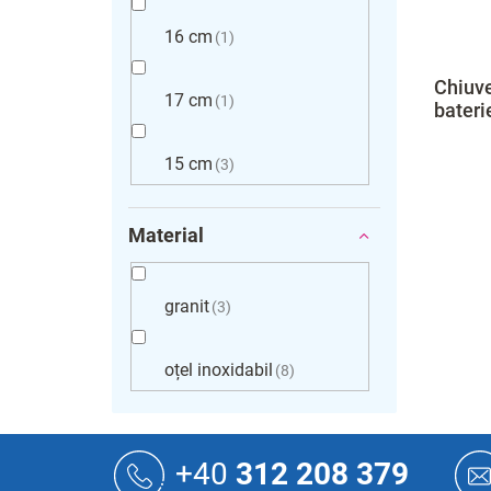
16 cm
1
Chiuve
17 cm
1
bateri
15 cm
3
Material
granit
3
oțel inoxidabil
8
S
u
+40
312 208 379