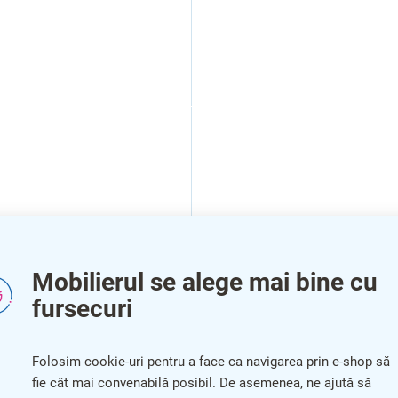
Mobilierul se alege mai bine cu
fursecuri
Chiuvete Compact 435 +
Folosim cookie-uri pentru a face ca navigarea prin e-shop să
 Favos Mini chiuveta +
baterie Evera CR, otel
fie cât mai convenabilă posibil. De asemenea, ne ajută să
e Daras, maro