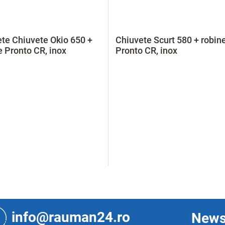
te Chiuvete Okio 650 +
Chiuvete Scurt 580 + robin
e Pronto CR, inox
Pronto CR, inox
C
o
n
t
info@rauman24.ro
News
r