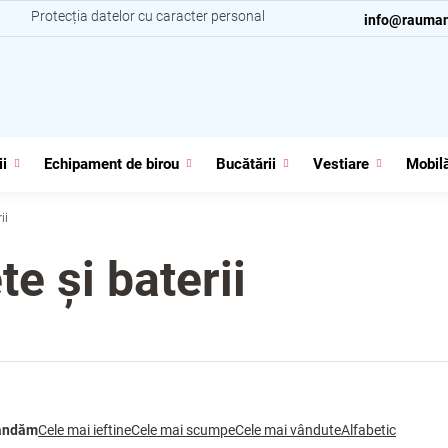
i
Protecția datelor cu caracter personal
Contacte
info@rauman
ii
Echipament de birou
Bucătării
Vestiare
Mobilă
ii
te și baterii
andăm
Cele mai ieftine
Cele mai scumpe
Cele mai vândute
Alfabetic