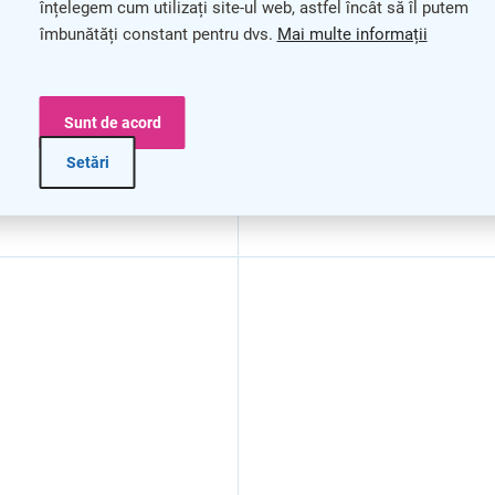
inoxidabil
înțelegem cum utilizați site-ul web, astfel încât să îl putem
îmbunătăți constant pentru dvs.
Mai multe informații
Sunt de acord
Setări