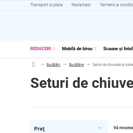
Treci
Transport si plata
Reclamații
Termenii și condiți
la
conținut
REDUCERI
Mobilă de birou
Scaune și fotol
Bucătării
Bucătărie
Seturi de chiuvete și bater
Seturi de chiuve
B
S
Vă recom
Preţ
a
e