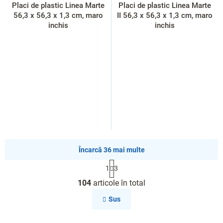
Placi de plastic Linea Marte
Placi de plastic Linea Marte
56,3 x 56,3 x 1,3 cm, maro
II 56,3 x 56,3 x 1,3 cm, maro
inchis
inchis
Încarcă 36 mai multe
P
1
3
a
C
g
104
articole în total
o
i
n
n
Sus
a
t
r
r
e