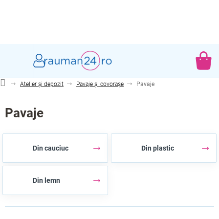
Treci
la
conținut
CO
DE
Atelier și depozit
Pavaje și covorașe
Pavaje
CU
Pavaje
Din cauciuc
Din plastic
Din lemn