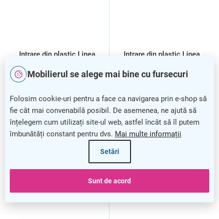
Intrare din plastic Linea
Intrare din plastic Linea
Marte 60 x 5,2 x 1,3 cm
Marte II 60 x 5,2 x 1,3 cm
Mobilierul se alege mai bine cu fursecuri
(femeie), gri inchis
(femeie), maro inchis
Folosim cookie-uri pentru a face ca navigarea prin e-shop să
fie cât mai convenabilă posibil. De asemenea, ne ajută să
înțelegem cum utilizați site-ul web, astfel încât să îl putem
îmbunătăți constant pentru dvs.
Mai multe informații
Setări
Sunt de acord