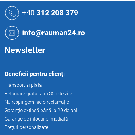
o
S
l
u
+40
312 208 379
u
b
l
s
l
o
i
info@rauman24.ro
s
l
t
ă
Newsletter
r
i
l
o
Beneficii pentru clienți
r
Transport si plata
Returnare gratuită în 365 de zile
Nu respingem nicio reclamație
Garanție extinsă până la 20 de ani
Garanție de înlocuire imediată
Prețuri personalizate