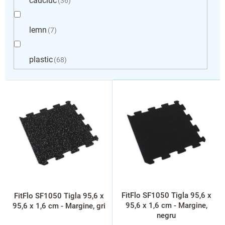
cauciuc
36
lemn
7
plastic
68
L
i
s
t
ă
p
r
o
d
u
s
FitFlo SF1050 Tigla 95,6 x
FitFlo SF1050 Tigla 95,6 x
e
95,6 x 1,6 cm - Margine,
95,6 x 1,6 cm - Margine, gri
negru