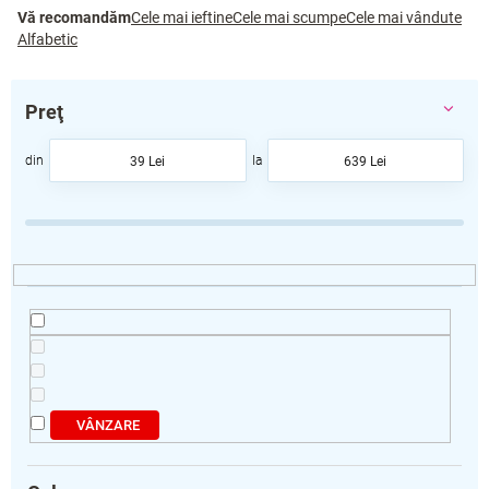
S
Vă recomandăm
Cele mai ieftine
Cele mai scumpe
Cele mai vândute
e
Alfabetic
l
e
c
Preţ
t
a
39
Lei
639
Lei
r
e
a
p
r
o
d
u
s
u
l
VÂNZARE
u
i