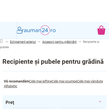
Treci
la
conținut
CO
DE
Echipament exterior
Accesorii pentru grădinărit
Recipiente și
CU
pubele
Recipiente și pubele pentru grădină
S
Vă recomandăm
Cele mai ieftine
Cele mai scumpe
Cele mai vândute
e
Alfabetic
l
e
c
Preţ
t