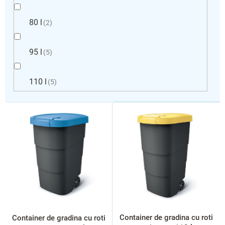
80 l
2
95 l
5
110 l
5
L
i
s
t
ă
p
r
o
d
u
s
Container de gradina cu roti
Container de gradina cu roti