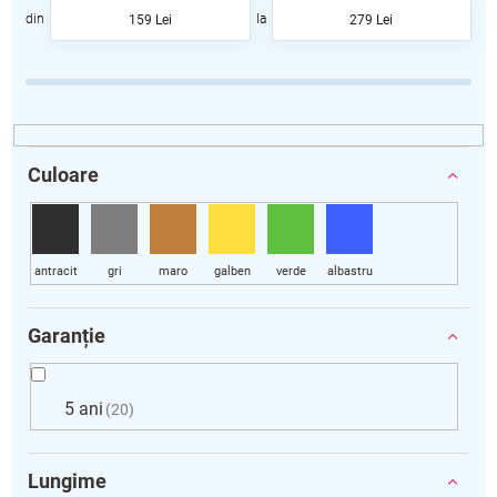
a
159
Lei
279
Lei
r
e
a
p
r
o
d
Culoare
u
s
u
l
u
i
Garanție
5 ani
20
Lungime