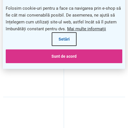
Folosim cookie-uri pentru a face ca navigarea prin e-shop să
fie cât mai convenabilă posibil. De asemenea, ne ajută să
înțelegem cum utilizați site-ul web, astfel încât să îl putem
Container de gradina cu roti
Container de gradina cu roti
îmbunătăți constant pentru dvs.
Mai multe informații
rezistente 90 l,
rezistente 90 l,
maro/antracit
verde/antracit
Setări
Sunt de acord