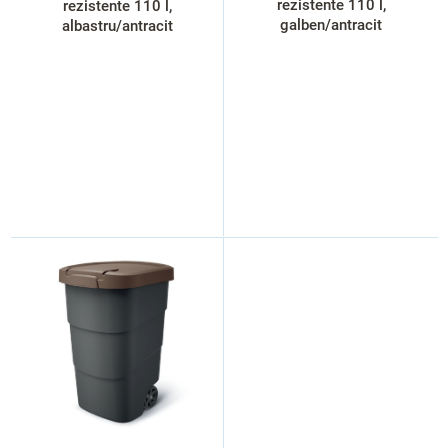
e
rezistente 110 l,
rezistente 110 l,
galben/antracit
albastru/antracit