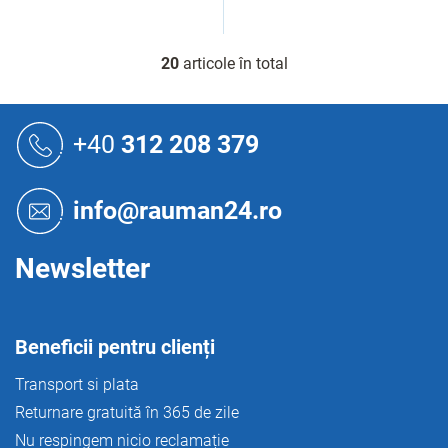
20
articole în total
C
o
n
S
t
u
+40
312 208 379
r
b
o
s
l
o
u
info@rauman24.ro
l
l
l
i
Newsletter
s
t
ă
r
Beneficii pentru clienți
i
l
Transport si plata
o
Returnare gratuită în 365 de zile
r
Nu respingem nicio reclamație