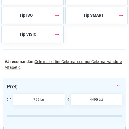
Tip ISO
Tip SMART
Tip VISIO
S
Vă recomandăm
Cele mai ieftine
Cele mai scumpe
Cele mai vândute
e
Alfabetic
l
e
c
Preţ
t
a
759
Lei
4490
Lei
r
e
a
p
r