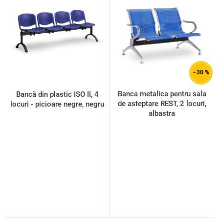
s
t
ă
p
r
o
d
–30 %
u
s
Banca metalica pentru sala
Bancă din plastic ISO II, 4
e
de asteptare REST, 2 locuri,
locuri - picioare negre, negru
albastra