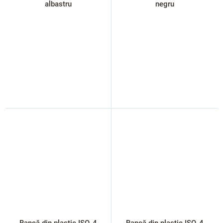
albastru
negru
Bancă din plastic ISO, 4
Bancă din plastic ISO, 4