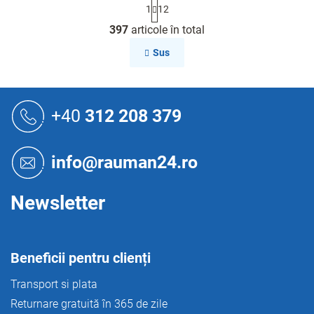
P
1
12
a
C
g
397
articole în total
o
i
n
n
Sus
a
t
r
r
e
o
S
l
u
+40
312 208 379
u
b
l
s
l
o
i
info@rauman24.ro
s
l
t
ă
Newsletter
r
i
l
o
Beneficii pentru clienți
r
Transport si plata
Returnare gratuită în 365 de zile