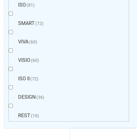
ISO
81
SMART
72
VIVA
60
VISIO
60
ISO II
72
DESIGN
36
REST
16
L
i