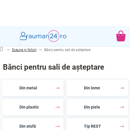
Treci
la
conținut
CO
DE
Scaune și fotolii
Bănci pentru sali de așteptare
CU
Bănci pentru sali de așteptare
Din metal
Din lemn
Din plastic
Din piele
Din stofă
Tip REST