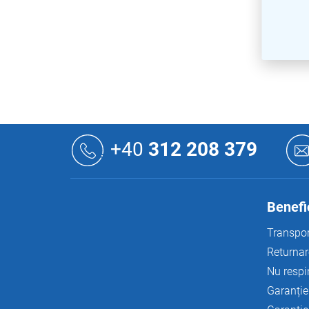
S
u
+40
312 208 379
b
s
o
l
Benefic
Transpor
Returnar
Nu respi
Garanție