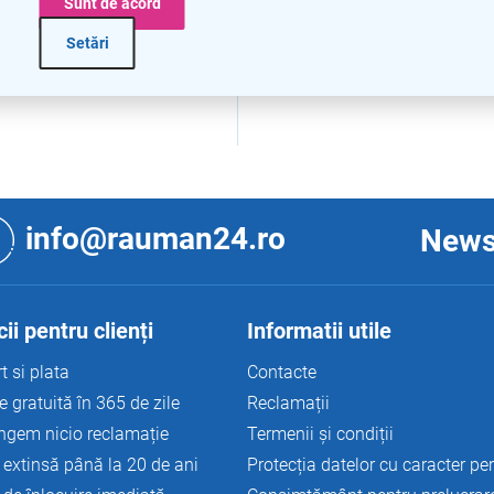
Sunt de acord
Setări
C
o
n
info@rauman24.ro
News
t
r
o
l
u
ii pentru clienți
Informatii utile
l
l
t si plata
Contacte
i
e gratuită în 365 de zile
Reclamații
s
t
ngem nicio reclamație
Termenii și condiții
ă
 extinsă până la 20 de ani
Protecția datelor cu caracter pe
r
i