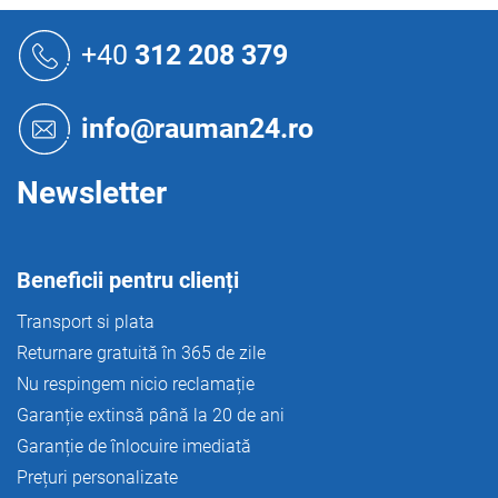
e
o
S
l
u
+40
312 208 379
u
b
l
s
l
o
i
info@rauman24.ro
s
l
t
ă
Newsletter
r
i
l
o
Beneficii pentru clienți
r
Transport si plata
Returnare gratuită în 365 de zile
Nu respingem nicio reclamație
Garanție extinsă până la 20 de ani
Garanție de înlocuire imediată
Prețuri personalizate