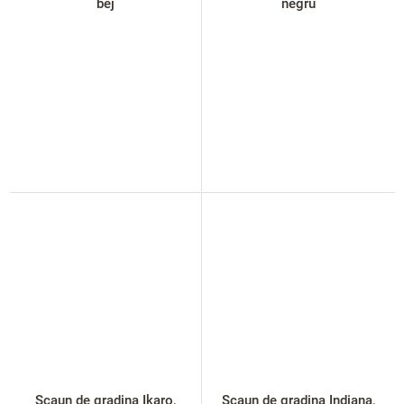
bej
negru
Scaun de gradina Ikaro,
Scaun de gradina Indiana,