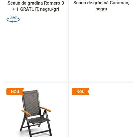
s
Scaun de grădină Caraman,
Scaun de gradina Romero 3
e
negru
+ 1 GRATUIT, negru/gri
NOU
NOU