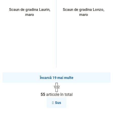
Scaun de gradina Laurin,
Scaun de gradina Lonzo,
maro
maro
Încarcă 19 mai multe
P
1
2
a
C
g
55
articole în total
o
i
n
n
Sus
a
t
r
r