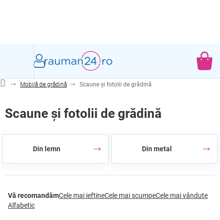
Treci
la
conținut
CO
DE
Mobilă de grădină
Scaune și fotolii de grădină
CU
Scaune și fotolii de grădină
Din lemn
Din metal
S
Vă recomandăm
Cele mai ieftine
Cele mai scumpe
Cele mai vândute
e
Alfabetic
l