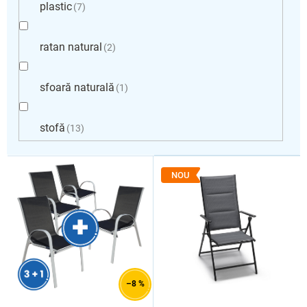
plastic
7
ratan natural
2
sfoară naturală
1
stofă
13
L
i
NOU
s
t
ă
p
r
o
d
–8 %
u