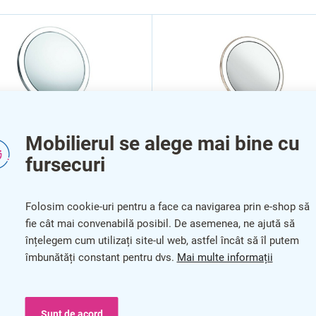
Mobilierul se alege mai bine cu
fursecuri
Folosim cookie-uri pentru a face ca navigarea prin e-shop să
a de voiaj Simplehuman,
Oglinda de călătorie
fie cât mai convenabilă posibil. De asemenea, ne ajută să
noxidabil
Simplehuman, aur roz
înțelegem cum utilizați site-ul web, astfel încât să îl putem
îmbunătăți constant pentru dvs.
Mai multe informații
Sunt de acord