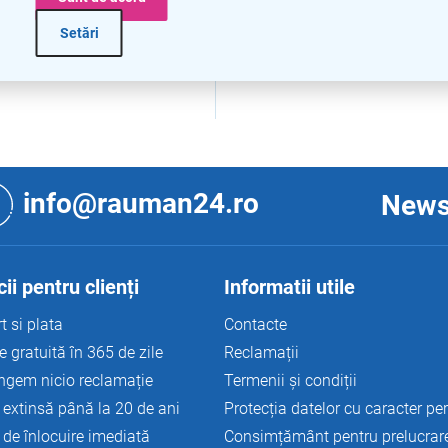
Setări
C
o
n
info@rauman24.ro
News
t
r
o
l
u
ii pentru clienți
Informatii utile
l
l
t si plata
Contacte
i
e gratuită în 365 de zile
Reclamații
s
t
ngem nicio reclamație
Termenii și condiții
ă
 extinsă până la 20 de ani
Protecția datelor cu caracter pe
r
i
 de înlocuire imediată
Consimțământ pentru prelucrar