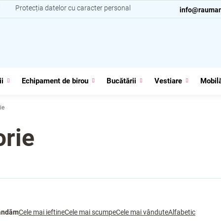
i
Protecția datelor cu caracter personal
Contacte
info@rauman
ii
Echipament de birou
Bucătării
Vestiare
Mobilă
ie
orie
andăm
Cele mai ieftine
Cele mai scumpe
Cele mai vândute
Alfabetic