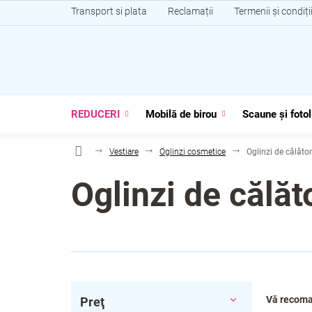
Treci
Transport si plata
Reclamații
Termenii și condiți
la
conținut
REDUCERI
Mobilă de birou
Scaune și fotol
Vestiare
Oglinzi cosmetice
Oglinzi de călător
Oglinzi de călăt
B
S
Vă recom
Preţ
a
e