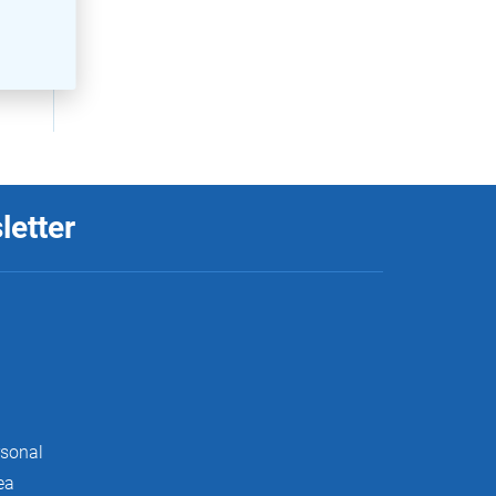
letter
rsonal
ea