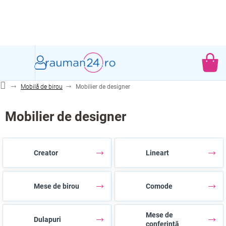
Treci
la
conținut
CO
DE
Mobilă de birou
Mobilier de designer
CU
Mobilier de designer
Creator
Lineart
Mese de birou
Comode
Mese de
Dulapuri
conferință