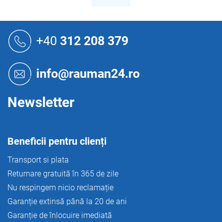
a
t
r
r
e
o
S
l
u
+40
312 208 379
u
b
l
s
l
o
i
info@rauman24.ro
s
l
t
ă
Newsletter
r
i
l
o
Beneficii pentru clienți
r
Transport si plata
Returnare gratuită în 365 de zile
Nu respingem nicio reclamație
Garanție extinsă până la 20 de ani
Garanție de înlocuire imediată