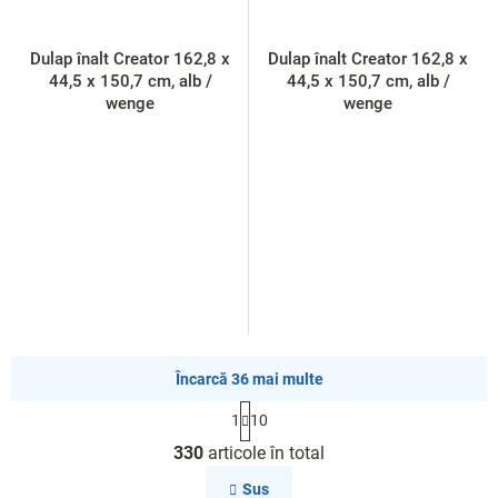
Dulap înalt Creator 162,8 x
Dulap înalt Creator 162,8 x
44,5 x 150,7 cm, alb /
44,5 x 150,7 cm, alb /
wenge
wenge
Încarcă 36 mai multe
P
1
10
a
C
g
330
articole în total
o
i
n
n
Sus