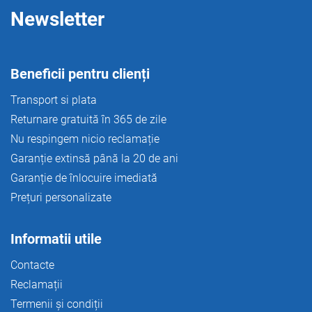
ă
Newsletter
r
i
l
o
Beneficii pentru clienți
r
Transport si plata
Returnare gratuită în 365 de zile
Nu respingem nicio reclamație
Garanție extinsă până la 20 de ani
Garanție de înlocuire imediată
Prețuri personalizate
Informatii utile
Contacte
Reclamații
Termenii și condiții