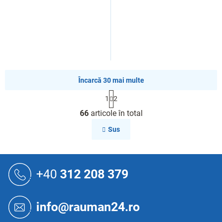
Încarcă 30 mai multe
P
1
2
a
C
g
66
articole în total
o
i
n
n
Sus
a
t
r
r
e
o
S
l
u
+40
312 208 379
u
b
l
s
l
o
i
info@rauman24.ro
s
l
t