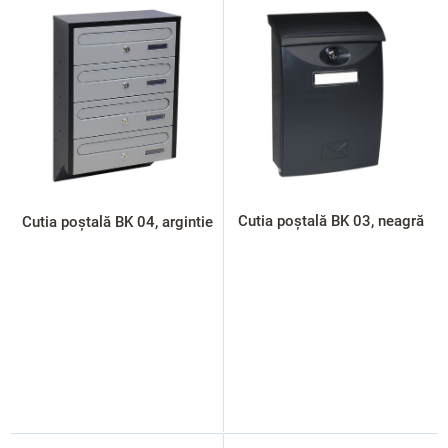
i
s
t
ă
p
r
o
d
u
s
Cutia poștală BK 03, neagră
Cutia poștală BK 04, argintie
e