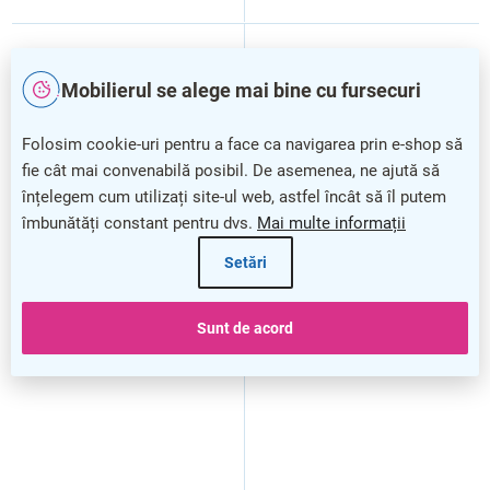
Mobilierul se alege mai bine cu fursecuri
Folosim cookie-uri pentru a face ca navigarea prin e-shop să
fie cât mai convenabilă posibil. De asemenea, ne ajută să
înțelegem cum utilizați site-ul web, astfel încât să îl putem
îmbunătăți constant pentru dvs.
Mai multe informații
Setări
Cutie poștală BK 57, maro
Cutie poștală BK 57, oțel
inoxidabil
Sunt de acord