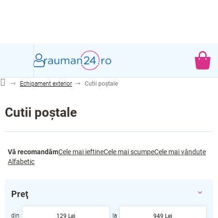
Treci
la
conținut
CO
DE
Echipament exterior
Cutii poștale
CU
Cutii poștale
S
Vă recomandăm
Cele mai ieftine
Cele mai scumpe
Cele mai vândute
e
Alfabetic
l
e
c
Preţ
t
a
129
Lei
949
Lei