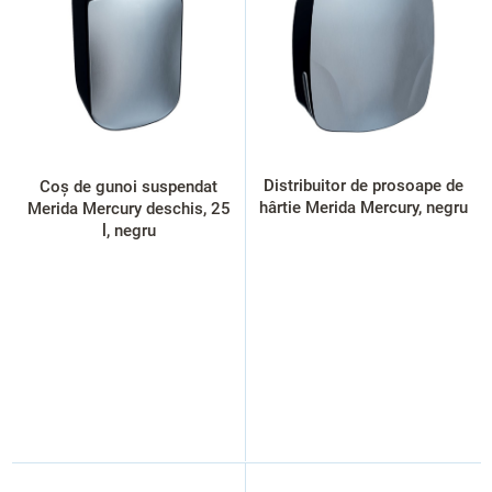
t
ă
p
r
o
d
u
s
Distribuitor de prosoape de
Coș de gunoi suspendat
e
hârtie Merida Mercury, negru
Merida Mercury deschis, 25
l, negru