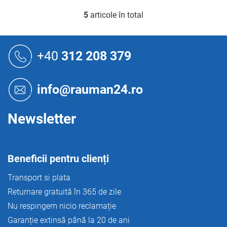
5
articole în total
C
o
n
S
t
u
+40
312 208 379
r
b
o
s
l
o
u
info@rauman24.ro
l
l
l
i
Newsletter
s
t
ă
r
Beneficii pentru clienți
i
l
Transport si plata
o
Returnare gratuită în 365 de zile
r
Nu respingem nicio reclamație
Garanție extinsă până la 20 de ani