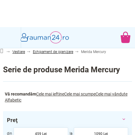
Treci
la
conținut
CO
DE
Vestiare
Echipament de igienizare
Merida Mercury
CU
Serie de produse Merida Mercury
S
Vă recomandăm
Cele mai ieftine
Cele mai scumpe
Cele mai vândute
e
Alfabetic
l
e
c
Preţ
t
a
459
Lei
1090
Lei