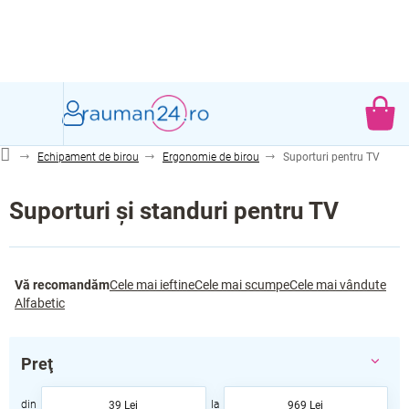
Treci
la
conținut
CO
DE
Echipament de birou
Ergonomie de birou
Suporturi pentru TV
CU
Suporturi și standuri pentru TV
S
Vă recomandăm
Cele mai ieftine
Cele mai scumpe
Cele mai vândute
e
Alfabetic
l
e
c
Preţ
t
a
39
Lei
969
Lei