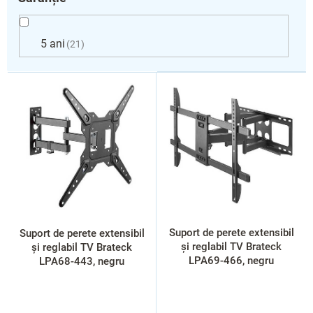
5 ani
21
L
i
s
t
ă
p
r
o
d
u
s
Suport de perete extensibil
Suport de perete extensibil
e
și reglabil TV Brateck
și reglabil TV Brateck
LPA69-466, negru
LPA68-443, negru