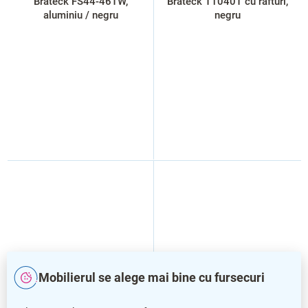
Brateck FS44-46TW,
Brateck T1040T cu rafturi,
aluminiu / negru
negru
Mobilierul se alege mai bine cu fursecuri