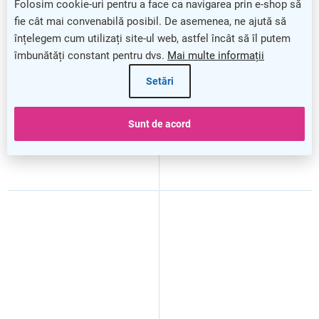
Folosim cookie-uri pentru a face ca navigarea prin e-shop să
Suport rotativ pe masă
Suport TV cu braț dublu
fie cât mai convenabilă posibil. De asemenea, ne ajută să
pentru TV Brateck LDT03-
pentru televizor plat (30–70
înțelegem cum utilizați site-ul web, astfel încât să îl putem
23L, negru
inch) 1MK41, negru
îmbunătăți constant pentru dvs.
Mai multe informații
Setări
Sunt de acord