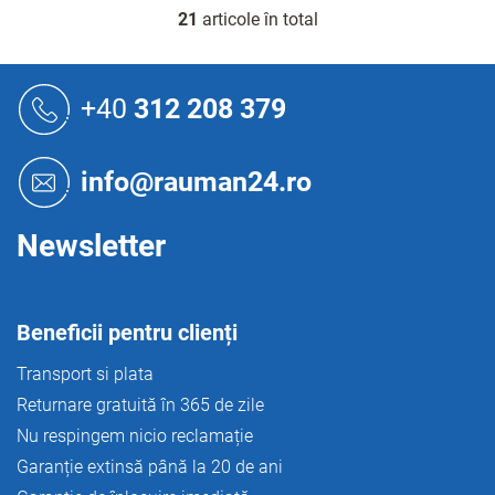
21
articole în total
C
o
n
S
t
u
+40
312 208 379
r
b
o
s
l
o
u
info@rauman24.ro
l
l
l
i
Newsletter
s
t
ă
r
Beneficii pentru clienți
i
l
Transport si plata
o
Returnare gratuită în 365 de zile
r
Nu respingem nicio reclamație
Garanție extinsă până la 20 de ani