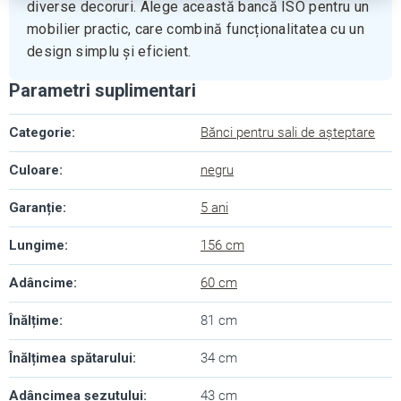
diverse decoruri. Alege această bancă ISO pentru un
mobilier practic, care combină funcționalitatea cu un
design simplu și eficient.
Parametri suplimentari
Categorie
:
Bănci pentru sali de așteptare
Culoare
:
negru
Garanție
:
5 ani
Lungime
:
156 cm
Adâncime
:
60 cm
Înălțime
:
81 cm
Înălțimea spătarului
:
34 cm
Adâncimea șezutului
:
43 cm