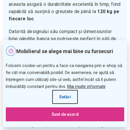
aceasta asigură o durabilitate excelentă în timp, fiind
capabilă să susțină o greutate de până la
120 kg pe
fiecare loc
.
Datorită designului său compact și dimensiunilor
bine gândite, banca se potrivește perfect în săli de
așteptare, birouri sau spații publice care necesită
Mobilierul se alege mai bine cu fursecuri
mobilare confortabilă pentru mai multe persoane.
Spătarul și șezutul ergonomice
oferă sprijin
Folosim cookie-uri pentru a face ca navigarea prin e-shop să
adecvat pentru confort pe durata șederii.
fie cât mai convenabilă posibil. De asemenea, ne ajută să
înțelegem cum utilizați site-ul web, astfel încât să îl putem
Durabilitate și calitate pentru utilizare
îmbunătăți constant pentru dvs.
Mai multe informații
îndelungată
Setări
Cu o
garanție de 5 ani
, această bancă este o
investiție sigură pentru orice mediu comercial sau
Sunt de acord
instituțional. Picioarele din metal negru conferă
stabilitate și un aspect modern, ușor de integrat în