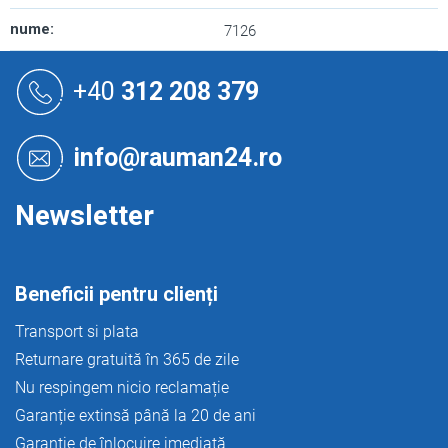
nume
:
7126
S
u
+40
312 208 379
b
s
o
info@rauman24.ro
l
Newsletter
Beneficii pentru clienți
Transport si plata
Returnare gratuită în 365 de zile
Nu respingem nicio reclamație
Garanție extinsă până la 20 de ani
Garanție de înlocuire imediată