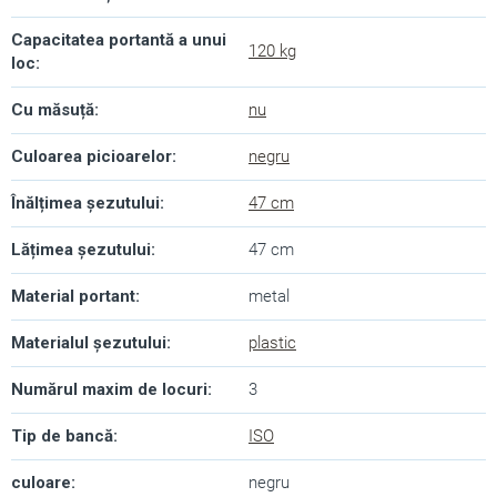
Capacitatea portantă a unui
120 kg
loc
:
Cu măsuță
:
nu
Culoarea picioarelor
:
negru
Înălțimea șezutului
:
47 cm
Lățimea șezutului
:
47 cm
Material portant
:
metal
Materialul șezutului
:
plastic
Numărul maxim de locuri
:
3
Tip de bancă
:
ISO
culoare
:
negru