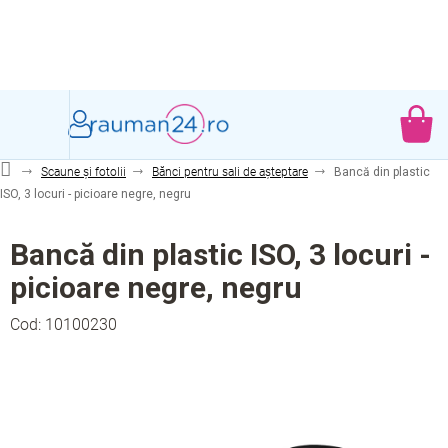
Treci
la
conținut
CO
DE
Scaune și fotolii
Bănci pentru sali de așteptare
Bancă din plastic
CU
ISO, 3 locuri - picioare negre, negru
Bancă din plastic ISO, 3 locuri -
picioare negre, negru
Cod:
10100230