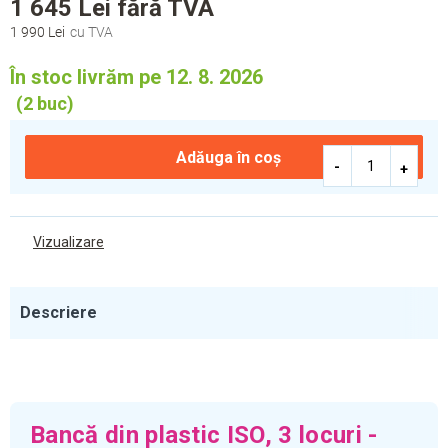
1 645 Lei
fără TVA
1 990 Lei
Evaluare
preţ:
În stoc livrăm pe 12. 8. 2026
(2 buc)
Adăuga în coş
Vizualizare
Descriere
Bancă din plastic ISO, 3 locuri -