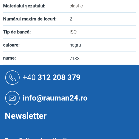
Materialul șezutului
:
plastic
Numărul maxim de locuri
:
2
Tip de bancă
:
ISO
culoare
:
negru
nume
:
7133
S
u
+40
312 208 379
b
s
o
info@rauman24.ro
l
Newsletter