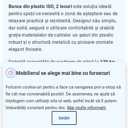
Banca din plastic ISO, 2 locuri
este soluția ideală
pentru spații ce necesită o zonă de așteptare sau de
relaxare practică și rezistentă. Designul său simplu,
dar solid, asigură o utilizare confortabilă și stabilă
grație materialelor de calitate: un șezut din plastic
robust și o structură metalică cu picioare cromate
elegant finisate.
Datorită capacității de susținere de până la
120 kg
per loc
, această bancă oferă confort și siguranță,
Mobilierul se alege mai bine cu fursecuri
fiind potrivită pentru diverse medii precum birouri,
săli de așteptare sau zone publice. Dimensiunile
Folosim cookie-uri pentru a face ca navigarea prin e-shop să
compacte și ergonomia șezutului, cu o lățime și
fie cât mai convenabilă posibil. De asemenea, ne ajută să
adâncime ideale, permit o poziție comodă pe ambele
înțelegem cum utilizați site-ul web, astfel încât să îl putem
locuri.
îmbunătăți constant pentru dvs.
Mai multe informații
Setări
Durabilitate și design modern