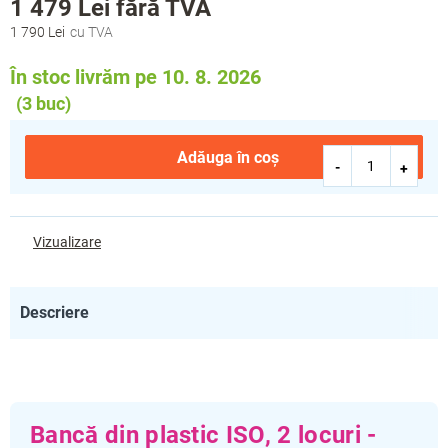
1 479 Lei
fără TVA
1 790 Lei
Evaluare
preţ:
În stoc livrăm pe 10. 8. 2026
(3 buc)
Adăuga în coş
Vizualizare
Descriere
Bancă din plastic ISO, 2 locuri -