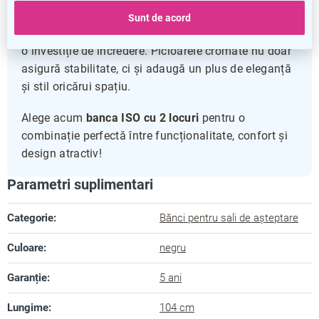
Fiind ușor de întreținut și rezistentă în timp, banca
Sunt de acord
beneficiază și de o
garanție de 5 ani
, ceea ce o face
o investiție de încredere. Picioarele cromate nu doar
asigură stabilitate, ci și adaugă un plus de eleganță
și stil oricărui spațiu.
Alege acum
banca ISO cu 2 locuri
pentru o
combinație perfectă între funcționalitate, confort și
design atractiv!
Parametri suplimentari
Categorie
:
Bănci pentru sali de așteptare
Culoare
:
negru
Garanție
:
5 ani
Lungime
:
104 cm