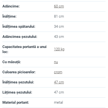
Adâncime
:
60 cm
Înălțime
:
81 cm
Înălțimea spătarului
:
34 cm
Adâncimea șezutului
:
43 cm
Capacitatea portantă a unui
120 kg
loc
:
Cu măsuță
:
nu
Culoarea picioarelor
:
crom
Înălțimea șezutului
:
47 cm
Lățimea șezutului
:
47 cm
Material portant
:
metal