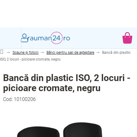
Treci
la
conținut
CO
DE
Scaune și fotolii
Bănci pentru sali de așteptare
Bancă din plastic
CU
ISO, 2 locuri - picioare cromate, negru
Bancă din plastic ISO, 2 locuri -
picioare cromate, negru
Cod:
10100206