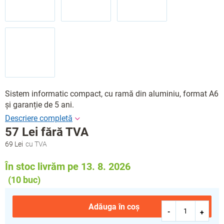
Sistem informatic compact, cu ramă din aluminiu, format A6
și garanție de 5 ani.
57 Lei fără TVA
69 Lei
Evaluare
preţ:
În stoc livrăm pe 13. 8. 2026
(10 buc)
Adăuga în coş