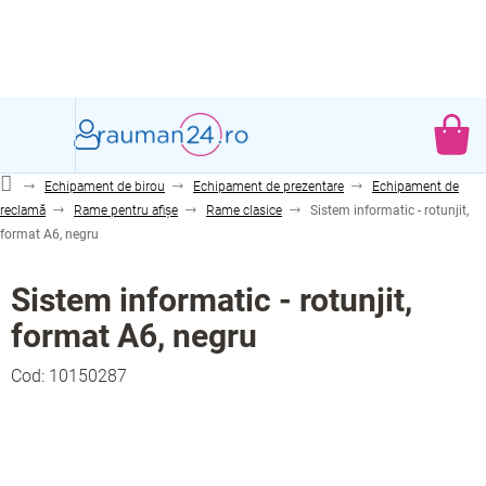
Treci
la
conținut
CO
DE
Echipament de birou
Echipament de prezentare
Echipament de
CU
reclamă
Rame pentru afișe
Rame clasice
Sistem informatic - rotunjit,
format A6, negru
Sistem informatic - rotunjit,
format A6, negru
Cod:
10150287