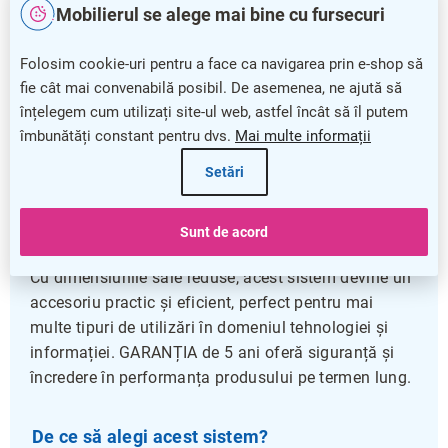
Mobilierul se alege mai bine cu fursecuri
10,9 cm, înălțime 15,3 cm
Garantat 5 ani pentru fiabilitate pe termen lung
Folosim cookie-uri pentru a face ca navigarea prin e-shop să
Sistemul informatic
rotunjit, în format A6, este
fie cât mai convenabilă posibil. De asemenea, ne ajută să
soluția ideală pentru cei care apreciază un
înțelegem cum utilizați site-ul web, astfel încât să îl putem
echipament compact și modern, realizat din
îmbunătăți constant pentru dvs.
Mai multe informații
materiale rezistente. Rama din aluminiu îi conferă o
Setări
durabilitate sporită, menținând în același timp un
design elegant și ușor de integrat în orice mediu de
lucru.
Sunt de acord
Cu dimensiunile sale reduse, acest sistem devine un
accesoriu practic și eficient, perfect pentru mai
multe tipuri de utilizări în domeniul tehnologiei și
informației. GARANȚIA de 5 ani oferă siguranță și
încredere în performanța produsului pe termen lung.
De ce să alegi acest sistem?