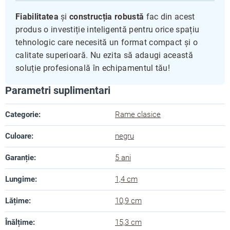
Fiabilitatea
și
construcția robustă
fac din acest
produs o investiție inteligentă pentru orice spațiu
tehnologic care necesită un format compact și o
calitate superioară. Nu ezita să adaugi această
soluție profesională în echipamentul tău!
Parametri suplimentari
Categorie
:
Rame clasice
Culoare
:
negru
Garanție
:
5 ani
Lungime
:
1,4 cm
Lățime
:
10,9 cm
Înălțime
:
15,3 cm