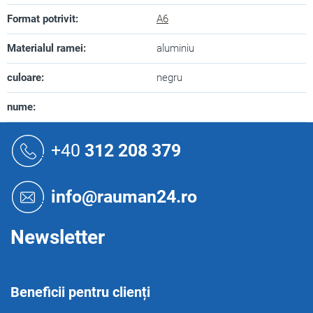
Format potrivit
:
A6
Materialul ramei
:
aluminiu
culoare
:
negru
nume
:
S
u
+40
312 208 379
b
s
o
info@rauman24.ro
l
Newsletter
Beneficii pentru clienți