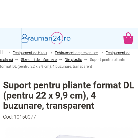
Treci
la
conținut
CO
DE
Echipament de birou
Echipament de prezentare
Echipament de
CU
reclamă
Standuri de informare
Din plastic
Suport pentru pliante
format DL (pentru 22 x 9,9 cm), 4 buzunare, transparent
Suport pentru pliante format DL
(pentru 22 x 9,9 cm), 4
buzunare, transparent
Cod:
10150077