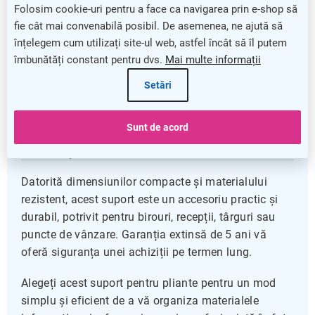
pliante sau brosuri, menținându-le ordonate și ușor
Folosim cookie-uri pentru a face ca navigarea prin e-shop să
accesibile pentru clienți.
fie cât mai convenabilă posibil. De asemenea, ne ajută să
înțelegem cum utilizați site-ul web, astfel încât să îl putem
Realizat din plastic transparent, suportul oferă o
îmbunătăți constant pentru dvs.
Mai multe informații
vizibilitate clară a întregului conținut, ajutându-vă să
Setări
atrageți atenția asupra mesajelor dvs. publicitare
fără a compromite estetica spațiului de expunere.
Sunt de acord
Practic și durabil
Datorită dimensiunilor compacte și materialului
rezistent, acest suport este un accesoriu practic și
durabil, potrivit pentru birouri, recepții, târguri sau
puncte de vânzare. Garanția extinsă de 5 ani vă
oferă siguranța unei achiziții pe termen lung.
Alegeți acest suport pentru pliante pentru un mod
simplu și eficient de a vă organiza materialele