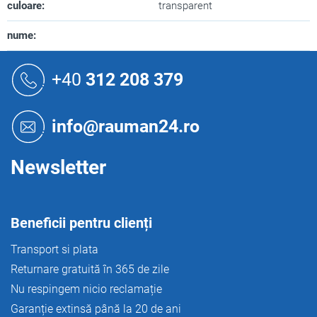
culoare
:
transparent
nume
:
S
u
+40
312 208 379
b
s
o
info@rauman24.ro
l
Newsletter
Beneficii pentru clienți
Transport si plata
Returnare gratuită în 365 de zile
Nu respingem nicio reclamație
Garanție extinsă până la 20 de ani