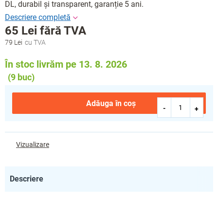
DL, durabil și transparent, garanție 5 ani.
65 Lei fără TVA
79 Lei
Evaluare
preţ:
În stoc livrăm pe 13. 8. 2026
(9 buc)
Adăuga în coş
Vizualizare
Descriere