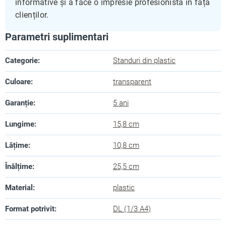
informative și a face o impresie profesionistă în fața
clienților.
Parametri suplimentari
Categorie
:
Standuri din plastic
Culoare
:
transparent
Garanție
:
5 ani
Lungime
:
15,8 cm
Lățime
:
10,8 cm
Înălțime
:
25,5 cm
Material
:
plastic
Format potrivit
:
DL (1/3 A4)