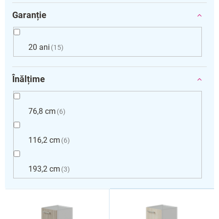
Garanție
20 ani
15
Înălțime
76,8 cm
6
116,2 cm
6
193,2 cm
3
L
i
s