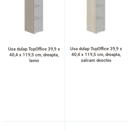
t
ă
p
r
o
d
u
s
Usa dulap TopOffice 39,9 x
Usa dulap TopOffice 39,9 x
e
40,4 x 119,5 cm, dreapta,
40,4 x 119,5 cm, dreapta,
salcam deschis
lemn