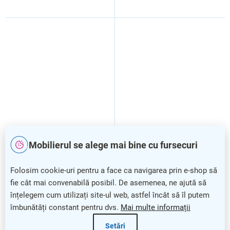
Ușă dulap TopOffice 39,9 x
Ușă dulap TopOffice 39,9 x
Mobilierul se alege mai bine cu fursecuri
40,4 x 80 cm, dreapta,
40,4 x 80 cm, dreapta,
driftwood
salcâm deschis
Folosim cookie-uri pentru a face ca navigarea prin e-shop să
fie cât mai convenabilă posibil. De asemenea, ne ajută să
înțelegem cum utilizați site-ul web, astfel încât să îl putem
îmbunătăți constant pentru dvs.
Mai multe informații
Setări