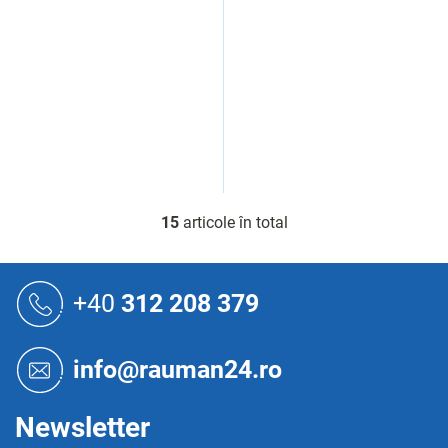
15
articole în total
C
o
n
S
t
u
+40
312 208 379
r
b
o
s
l
o
u
info@rauman24.ro
l
l
l
i
Newsletter
s