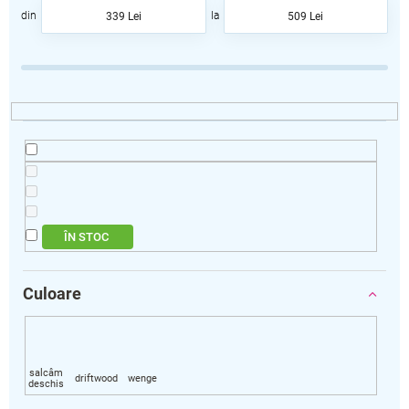
a
339
Lei
509
Lei
r
e
a
p
r
o
d
u
s
u
l
ÎN STOC
u
i
Culoare