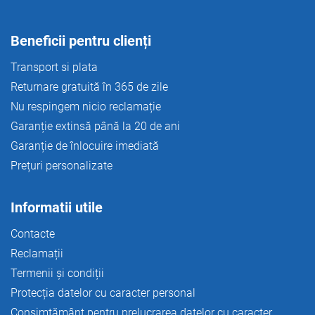
t
ă
r
Beneficii pentru clienți
i
l
Transport si plata
o
Returnare gratuită în 365 de zile
r
Nu respingem nicio reclamație
Garanție extinsă până la 20 de ani
Garanție de înlocuire imediată
Prețuri personalizate
Informatii utile
Contacte
Reclamații
Termenii și condiții
Protecția datelor cu caracter personal
Consimțământ pentru prelucrarea datelor cu caracter