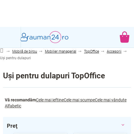
Treci
la
conținut
CO
DE
Mobilă de birou
Mobilier managerial
TopOffice
Accesorii
CU
Uși pentru dulapuri
Uși pentru dulapuri TopOffice
S
Vă recomandăm
Cele mai ieftine
Cele mai scumpe
Cele mai vândute
e
Alfabetic
l
e
c
Preţ
t