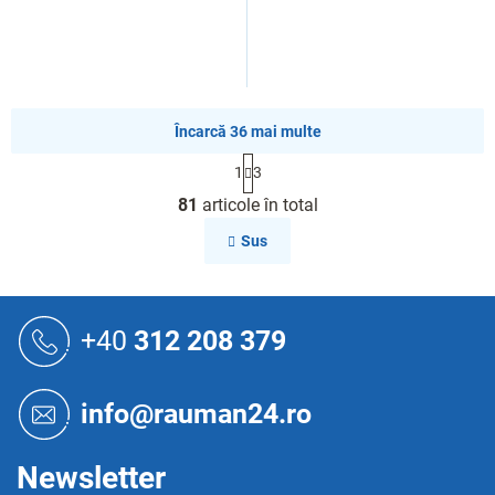
Încarcă 36 mai multe
P
1
3
a
C
g
81
articole în total
o
i
n
n
Sus
a
t
r
r
e
o
S
l
u
+40
312 208 379
u
b
l
s
l
o
i
info@rauman24.ro
s
l
t
ă
Newsletter
r