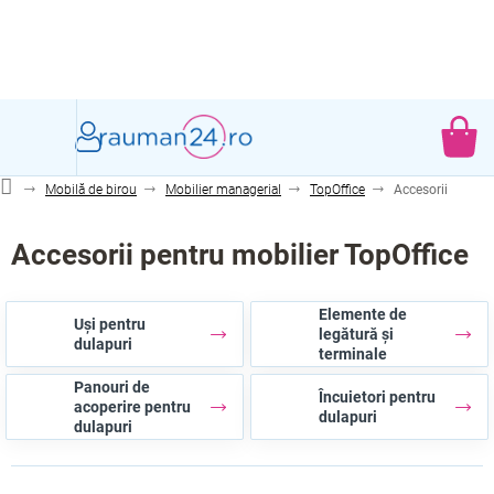
Treci
la
conținut
CO
DE
Mobilă de birou
Mobilier managerial
TopOffice
Accesorii
CU
Accesorii pentru mobilier TopOffice
Elemente de
Uși pentru
legătură și
dulapuri
terminale
Panouri de
Încuietori pentru
acoperire pentru
dulapuri
dulapuri