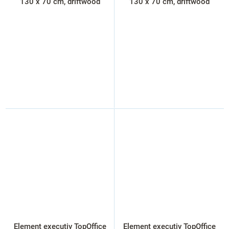
130 x 70 cm, driftwood
130 x 70 cm, driftwood
Element executiv TopOffice
Element executiv TopOffice