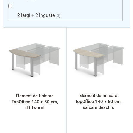
2 largi + 2 înguste
3
L
i
s
t
ă
p
r
o
d
u
s
Element de finisare
Element de finisare
e
TopOffice 140 x 50 cm,
TopOffice 140 x 50 cm,
salcam deschis
driftwood