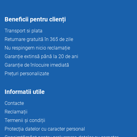
i
l
o
Beneficii pentru clienți
r
Transport si plata
Returnare gratuită în 365 de zile
Nu respingem nicio reclamație
Garanție extinsă până la 20 de ani
Garanție de înlocuire imediată
Prețuri personalizate
Informatii utile
Contacte
Reclamații
Termenii și condiții
Protecția datelor cu caracter personal