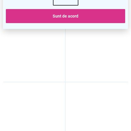
Element executiv TopOffice
Element executiv TopOffice
Sunt de acord
80 x 70 cm, driftwood
80 x 70 cm, wenge