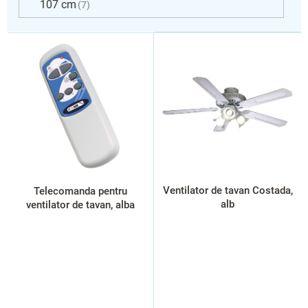
107 cm
7
L
i
s
t
ă
p
r
o
d
u
s
Ventilator de tavan Costada,
Telecomanda pentru
e
alb
ventilator de tavan, alba