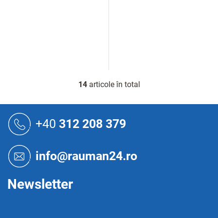
14
articole în total
C
o
n
S
t
u
+40
312 208 379
r
b
o
s
l
o
u
info@rauman24.ro
l
l
l
i
Newsletter
s
t
ă
r