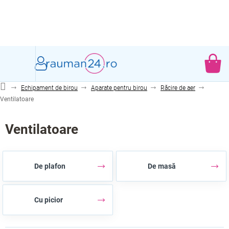
Treci
la
conținut
CO
DE
Echipament de birou
Aparate pentru birou
Răcire de aer
CU
Ventilatoare
Ventilatoare
De plafon
De masă
Cu picior