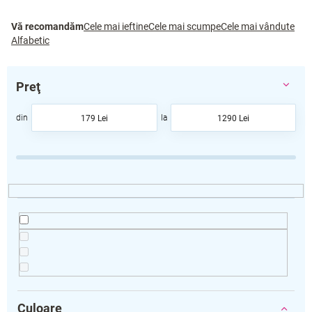
S
Vă recomandăm
Cele mai ieftine
Cele mai scumpe
Cele mai vândute
e
Alfabetic
l
e
c
Preţ
t
a
179
Lei
1290
Lei
r
e
a
p
r
o
d
u
s
u
l
u
i
Culoare