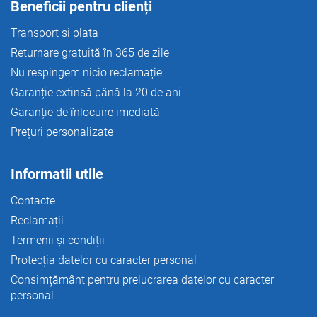
Beneficii pentru clienți
i
l
Transport si plata
o
Returnare gratuită în 365 de zile
r
Nu respingem nicio reclamație
Garanție extinsă până la 20 de ani
Garanție de înlocuire imediată
Prețuri personalizate
Informatii utile
Contacte
Reclamații
Termenii și condiții
Protecția datelor cu caracter personal
Consimțământ pentru prelucrarea datelor cu caracter
personal