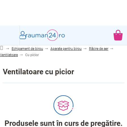
Treci
la
conținut
CO
DE
Echipament de birou
Aparate pentru birou
Răcire de aer
CU
Ventilatoare
Cu picior
Ventilatoare cu picior
Produsele sunt în curs de pregătire.