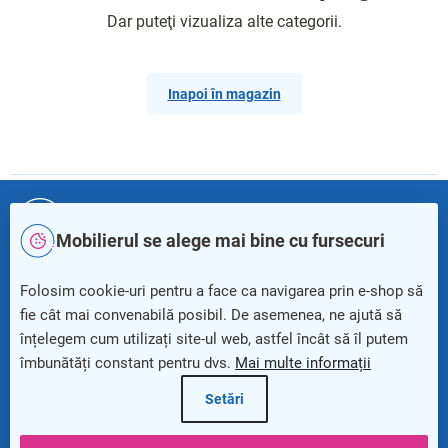
Dar puteţi vizualiza alte categorii.
Inapoi în magazin
S
u
+40
312 208 379
b
Mobilierul se alege mai bine cu fursecuri
s
o
info@rauman24.ro
Folosim cookie-uri pentru a face ca navigarea prin e-shop să
l
fie cât mai convenabilă posibil. De asemenea, ne ajută să
Newsletter
înțelegem cum utilizați site-ul web, astfel încât să îl putem
îmbunătăți constant pentru dvs.
Mai multe informații
Setări
Beneficii pentru clienți