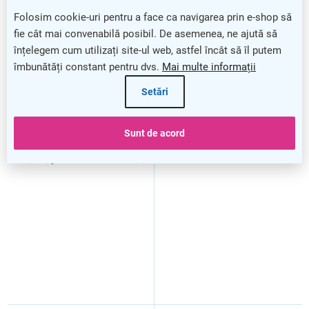
s
Folosim cookie-uri pentru a face ca navigarea prin e-shop să
t
fie cât mai convenabilă posibil. De asemenea, ne ajută să
ă
înțelegem cum utilizați site-ul web, astfel încât să îl putem
p
îmbunătăți constant pentru dvs.
Mai multe informații
r
o
Setări
d
u
s
Baterie preîncărcată
Baterie preîncărcată
Sunt de acord
e
AgfaPhoto AAA, 950 mAh
AgfaPhoto AA, 2100 mAh,
1,2 V, blister 2 buc,
1,2 V, pachet blister de 2,
reîncărcabilă
alcalină