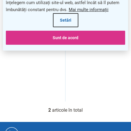
r
înțelegem cum utilizați site-ul web, astfel încât să îl putem
o
îmbunătăți constant pentru dvs.
Mai multe informații
d
Setări
u
s
Baterie alcalină de putere
Baterie AgfaPhoto zinc 4,5
e
AgfaPhoto 4,5 V, blister 1
V, blister 1 buc., zinc
Sunt de acord
buc., alcalină
2
articole în total
C
o
n
S
t