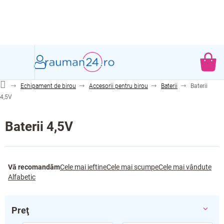
Treci
la
conținut
CO
DE
Echipament de birou
Accesorii pentru birou
Baterii
Baterii
CU
4,5V
Baterii 4,5V
S
Vă recomandăm
Cele mai ieftine
Cele mai scumpe
Cele mai vândute
e
Alfabetic
l
e
c
Preţ
t