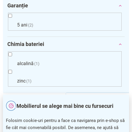
Garanție
5 ani
2
Chimia bateriei
alcalină
1
zinc
1
L
i
Mobilierul se alege mai bine cu fursecuri
s
t
ă
Folosim cookie-uri pentru a face ca navigarea prin e-shop să
p
fie cât mai convenabilă posibil. De asemenea, ne ajută să