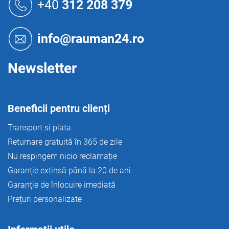
u
+40
312 208 379
r
b
o
s
l
o
u
info@rauman24.ro
l
l
l
i
Newsletter
s
t
ă
r
Beneficii pentru clienți
i
l
Transport si plata
o
Returnare gratuită în 365 de zile
r
Nu respingem nicio reclamație
Garanție extinsă până la 20 de ani
Garanție de înlocuire imediată
Prețuri personalizate