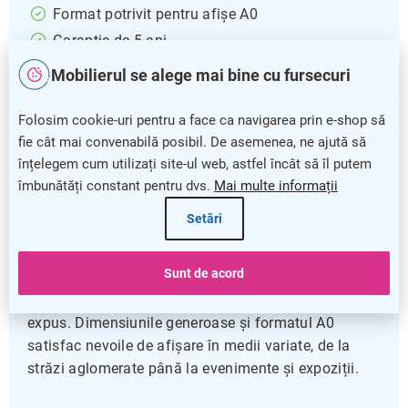
Format potrivit pentru afișe A0
Garanție de 5 ani
Mobilierul se alege mai bine cu fursecuri
WINDTALKER City A0
este soluția ideală pentru
expunerea afișelor mari în spații publice sau
Folosim cookie-uri pentru a face ca navigarea prin e-shop să
comerciale, oferind o stabilitate și durabilitate
fie cât mai convenabilă posibil. De asemenea, ne ajută să
excelente. Designul său robust din aluminiu, metal și
înțelegem cum utilizați site-ul web, astfel încât să îl putem
plastic asigură o rezistență în fața condițiilor
îmbunătăți constant pentru dvs.
Mai multe informații
exterioare, iar panoul frontal antireflex garantează
vizibilitate clară, fără străluciri neplăcute.
Setări
Perforațiile fine de 5 mm de pe panoul din spate
Sunt de acord
contribuie la o ventilație optimă, prevenind
acumularea de umezeală și deteriorarea afișului
expus. Dimensiunile generoase și formatul A0
satisfac nevoile de afișare în medii variate, de la
străzi aglomerate până la evenimente și expoziții.