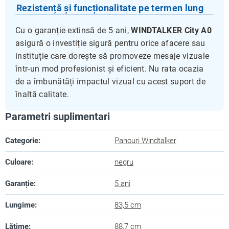
Rezistență și funcționalitate pe termen lung
Cu o garanție extinsă de 5 ani,
WINDTALKER City A0
asigură o investiție sigură pentru orice afacere sau
instituție care dorește să promoveze mesaje vizuale
într-un mod profesionist și eficient. Nu rata ocazia
de a îmbunătăți impactul vizual cu acest suport de
înaltă calitate.
Parametri suplimentari
Categorie
:
Panouri Windtalker
Culoare
:
negru
Garanție
:
5 ani
Lungime
:
83,5 cm
Lățime
:
88,7 cm