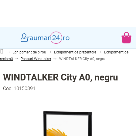
Treci
la
conținut
CO
DE
Echipament de birou
Echipament de prezentare
Echipament de
CU
reclamă
Panouri Windtalker
WINDTALKER City A0, negru
WINDTALKER City A0, negru
Cod:
10150391