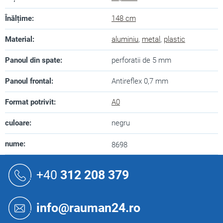
Înălțime
:
148 cm
Material
:
aluminiu
,
metal
,
plastic
Panoul din spate
:
perforatii de 5 mm
Panoul frontal
:
Antireflex 0,7 mm
Format potrivit
:
A0
culoare
:
negru
nume
:
8698
S
u
+40
312 208 379
b
s
o
info@rauman24.ro
l