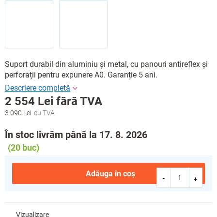
Suport durabil din aluminiu și metal, cu panouri antireflex și
perforații pentru expunere A0. Garanție 5 ani.
2 554 Lei fără TVA
3 090 Lei
Evaluare
preţ:
În stoc livrăm până la 17. 8. 2026
(20 buc)
Adăuga în coş
Vizualizare