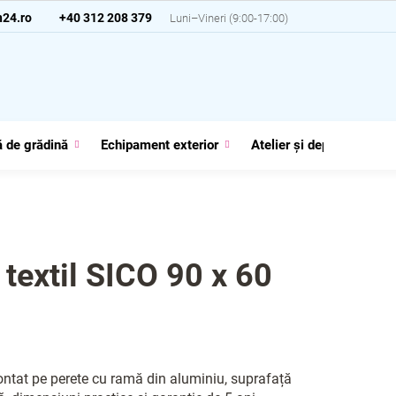
24.ro
+40 312 208 379
 de grădină
Echipament exterior
Atelier și depozit
G
 textil SICO 90 x 60
i
ontat pe perete cu ramă din aluminiu, suprafață