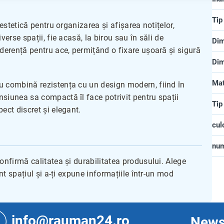
Tip
 estetică pentru organizarea și afișarea notițelor,
verse spații, fie acasă, la birou sau în săli de
Dim
aderență pentru ace, permițând o fixare ușoară și sigură
Dim
Mat
ou combină rezistența cu un design modern, fiind în
siunea sa compactă îl face potrivit pentru spații
Tip
ect discret și elegant.
cul
nu
onfirmă calitatea și durabilitatea produsului. Alege
ent spațiul și a-ți expune informațiile într-un mod
info@rauman24.ro
News