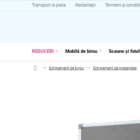
Treci
Transport si plata
Reclamații
Termenii și condiți
la
conținut
REDUCERI
Mobilă de birou
Scaune și fotol
Echipament de birou
Echipament de prezentare