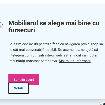
Mobilierul se alege mai bine cu
fursecuri
Pa
Folosim cookie-uri pentru a face ca navigarea prin e-shop să
m
fie cât mai convenabilă posibil. De asemenea, ne ajută să
înțelegem cum utilizați site-ul web, astfel încât să îl putem
Cat
îmbunătăți constant pentru dvs.
Mai multe informații
Cul
Gar
6 x 56,6 cm
Sunt de acord
Lu
Setări
pațiului
Ad
Înă