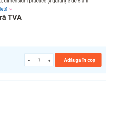
tă, dimensiuni practice și garanție de 5 ani.
ără TVA
Adăuga în coş