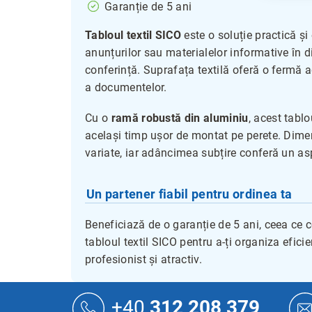
Garanție de 5 ani
Tabloul textil SICO
este o soluție practică și
anunțurilor sau materialelor informative în di
conferință. Suprafața textilă oferă o fermă 
a documentelor.
Cu o
ramă robustă din aluminiu
, acest tabl
același timp ușor de montat pe perete. Dimen
variate, iar adâncimea subțire conferă un asp
Un partener fiabil pentru ordinea ta
Beneficiază de o garanție de 5 ani, ceea ce c
tabloul textil SICO pentru a-ți organiza efici
profesionist și atractiv.
S
u
+40
312 208 379