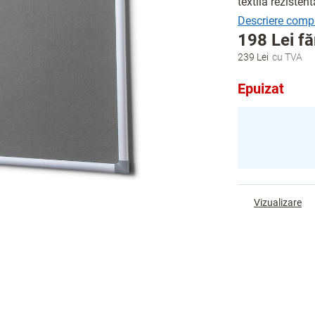
textilă rezisten
198 Lei f
239 Lei
Evaluare
preţ:
Epuizat
Vizualizare