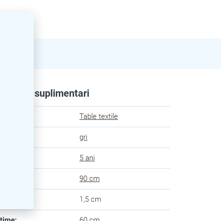
rametri suplimentari
egorie
:
Table textile
oare
:
gri
anție
:
5 ani
ngime
:
90 cm
âncime
:
1,5 cm
lțime
:
60 cm