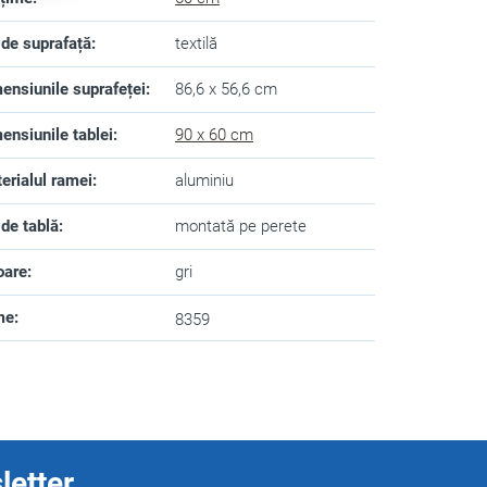
 de suprafață
:
textilă
ensiunile suprafeței
:
86,6 x 56,6 cm
ensiunile tablei
:
90 x 60 cm
erialul ramei
:
aluminiu
 de tablă
:
montată pe perete
oare
:
gri
me
:
8359
letter