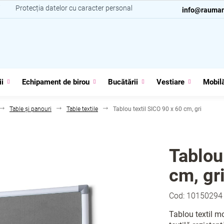
i
Protecția datelor cu caracter personal
Contacte
info@rauman
ii
Echipament de birou
Bucătării
Vestiare
Mobilă
Table și panouri
Table textile
Tablou textil SICO 90 x 60 cm, gri
Tablou
cm, gr
Cod:
10150294
Tablou textil m