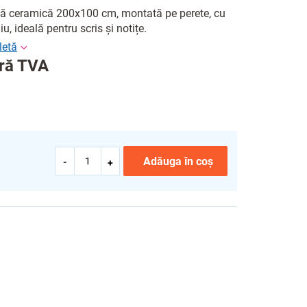
ă ceramică 200x100 cm, montată pe perete, cu
, ideală pentru scris și notițe.
ără TVA
Adăuga în coş