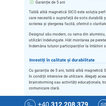
Garanție de 5 ani
Tablă albă magnetică SICO este soluția perfec
care necesită o suprafață de scris durabilă ș
scrierea și ștergerea facilă, oferind o clarita
Designul său modern, cu rama din aluminiu, 
utilizări îndelungate. Hât montarea pe perete
îndemâna tuturor participanților la întâlniri s
Investiți în calitate și durabilitate
Cu garanția de 5 ani, tablă albă magnetică 
în condiții intensive de utilizare. Alegeți ac
brainstorming sau activități educaționale, tr
comunicare clară.
S
u
+40
312 208 379