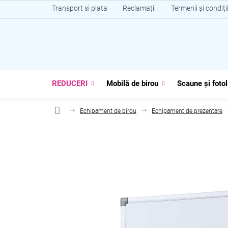
Treci
Transport si plata
Reclamații
Termenii și condiți
la
conținut
REDUCERI
Mobilă de birou
Scaune și fotol
Echipament de birou
Echipament de prezentare