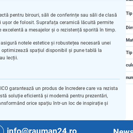
Tip
tă pentru birouri, săli de conferințe sau săli de clasă
i ușor de folosit. Suprafața ceramică lăcuită permite
Dim
te excelentă a mesajelor și o rezistență sporită în timp.
Mat
asigură notele estetice și robustețea necesară unei
 optimizează spațiul disponibil și pune tablă la
Tip
au lecții.
cul
nu
SICO garantează un produs de încredere care va rezista
eastă soluție eficientă și modernă pentru prezentări,
ansformând orice spațiu într-un loc de inspirație și
info@rauman24.ro
News