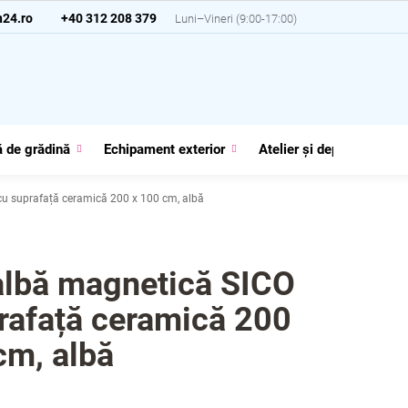
24.ro
+40 312 208 379
 de grădină
Echipament exterior
Atelier și depozit
G
cu suprafață ceramică 200 x 100 cm, albă
albă magnetică SICO
rafață ceramică 200
cm, albă