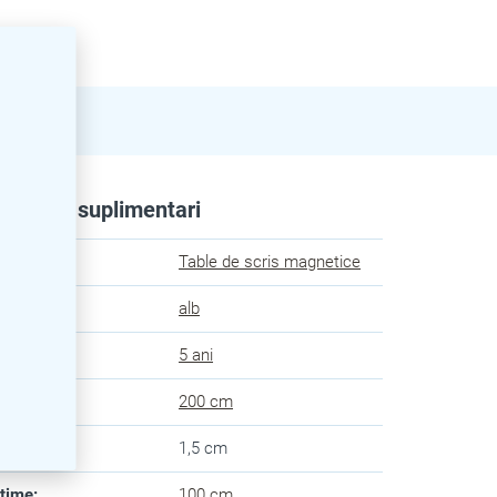
rametri suplimentari
egorie
:
Table de scris magnetice
oare
:
alb
anție
:
5 ani
ngime
:
200 cm
âncime
:
1,5 cm
lțime
:
100 cm