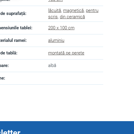
lăcuită
,
magnetică
,
pentru
 de suprafață
:
scris
,
din ceramică
ensiunile tablei
:
200 x 100 cm
erialul ramei
:
aluminiu
 de tablă
:
montată pe perete
oare
:
albă
me
:
letter