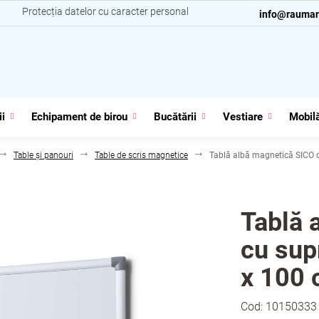
i
Protecția datelor cu caracter personal
Contacte
info@rauman
ii
Echipament de birou
Bucătării
Vestiare
Mobilă
Table și panouri
Table de scris magnetice
Tablă albă magnetică SICO 
Tablă 
cu sup
x 100 
Cod:
10150333