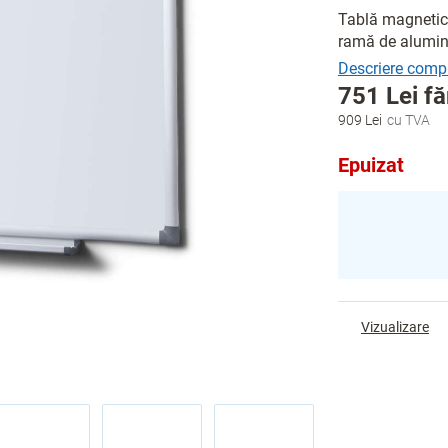
Tablă magnetic
ramă de aluminiu
751 Lei f
909 Lei
Evaluare
preţ:
Epuizat
Vizualizare