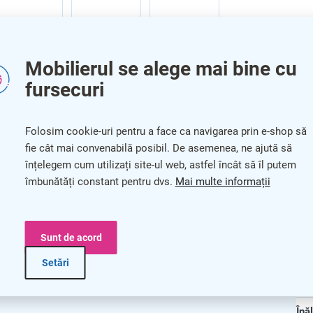
Mobilierul se alege mai bine cu
fursecuri
Pa
Folosim cookie-uri pentru a face ca navigarea prin e-shop să
u suprafață ceramică 200 x 100 cm
fie cât mai convenabilă posibil. De asemenea, ne ajută să
înțelegem cum utilizați site-ul web, astfel încât să îl putem
Cat
îmbunătăți constant pentru dvs.
Mai multe informații
Cul
Gar
deală pentru scris
Sunt de acord
Lu
Setări
pațiului
Ad
Înă