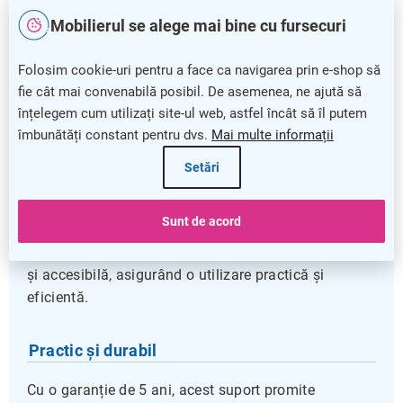
materialelor promoționale în spații comerciale,
Mobilierul se alege mai bine cu fursecuri
birouri sau evenimente. Fabricat din
plastic robust și
transparent
, acest suport permite o prezentare clară
Folosim cookie-uri pentru a face ca navigarea prin e-shop să
și profesională a pliantelor de dimensiunea DL,
fie cât mai convenabilă posibil. De asemenea, ne ajută să
facilitând atragerea atenției clienților.
înțelegem cum utilizați site-ul web, astfel încât să îl putem
îmbunătăți constant pentru dvs.
Mai multe informații
Datorită designului său compact, suportul nu ocupă
mult spațiu și poate fi amplasat cu ușurință pe orice
Setări
suprafață plată sau poate fi fixat pe perete,
economisind loc și oferind flexibilitate în aranjarea
Sunt de acord
punctelor de informare.
Un buzunar bine
dimensionat
păstrează pliantele în poziție verticală
și accesibilă, asigurând o utilizare practică și
eficientă.
Practic și durabil
Cu o garanție de 5 ani, acest suport promite