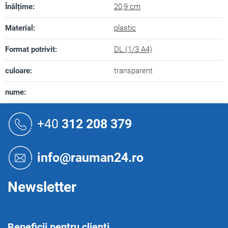
Înălțime
:
20,9 cm
Material
:
plastic
Format potrivit
:
DL (1/3 A4)
culoare
:
transparent
nume
:
S
u
+40
312 208 379
b
s
o
info@rauman24.ro
l
Newsletter
Beneficii pentru clienți