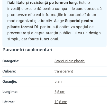
fiabilitate și rezistență pe termen lung
. Este o
investiție excelentă pentru companiile care doresc să
promoveze eficient informațiile importante într-un
mod organizat și atractiv. Alege
Suportul pentru
pliante format DL
pentru a-ți optimiza spațiul de
prezentare și a capta atenția publicului cu un design
simplu, dar foarte funcțional.
Parametri suplimentari
Categorie
:
Standuri din plastic
Culoare
:
transparent
Garanție
:
5 ani
Lungime
:
6,5 cm
Lățime
:
10,8 cm