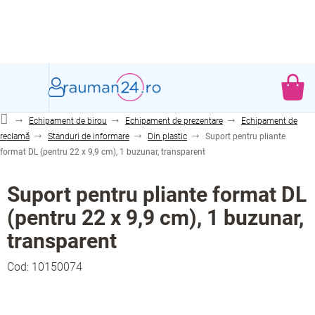
Treci
la
conținut
CO
DE
Echipament de birou
Echipament de prezentare
Echipament de
CU
reclamă
Standuri de informare
Din plastic
Suport pentru pliante
format DL (pentru 22 x 9,9 cm), 1 buzunar, transparent
Suport pentru pliante format DL
(pentru 22 x 9,9 cm), 1 buzunar,
transparent
Cod:
10150074