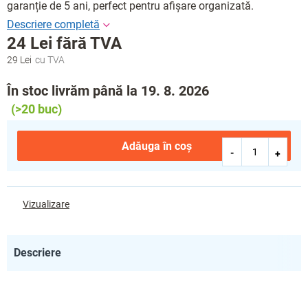
garanție de 5 ani, perfect pentru afișare organizată.
24 Lei fără TVA
29 Lei
Evaluare
preţ:
În stoc livrăm până la 19. 8. 2026
(>20 buc)
Adăuga în coş
Vizualizare
Descriere