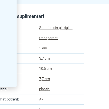
rametri suplimentari
egorie
:
Standuri din plexiglas
oare
:
transparent
anție
:
5 ani
ngime
:
3,7 cm
ime
:
10,5 cm
lțime
:
7,7 cm
erial
:
plastic
mat potrivit
:
A7