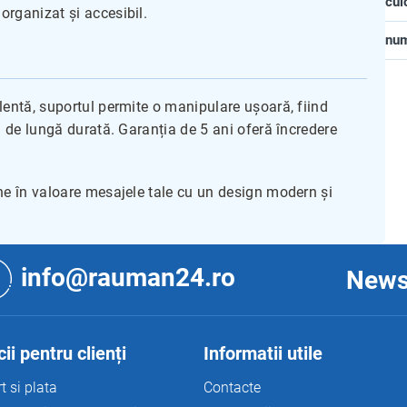
cul
rganizat și accesibil.
nu
lentă, suportul permite o manipulare ușoară, fiind
a de lungă durată. Garanția de 5 ani oferă încredere
ne în valoare mesajele tale cu un design modern și
info@rauman24.ro
News
ii pentru clienți
Informatii utile
t si plata
Contacte