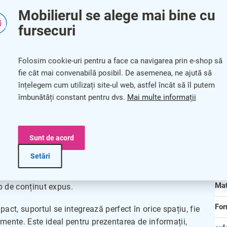
Mobilierul se alege mai bine cu
fursecuri
Pa
 lățime, format A7
Cat
Folosim cookie-uri pentru a face ca navigarea prin e-shop să
fie cât mai convenabilă posibil. De asemenea, ne ajută să
Cul
înțelegem cum utilizați site-ul web, astfel încât să îl putem
îmbunătăți constant pentru dvs.
Mai multe informații
Gar
ime, 7,7 cm înălțime
Lu
Sunt de acord
Lăț
Setări
soluție practică și elegantă pentru afișarea materialelor
Înă
itate, acesta oferă rezistență și durabilitate, asigurând
Mat
tip de conținut expus.
For
act, suportul se integrează perfect în orice spațiu, fie
mente. Este ideal pentru prezentarea de informații,