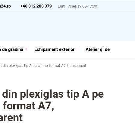
24.ro
+40 312 208 379
 de grădină
Echipament exterior
Atelier și depozit
G
t din plexiglas tip A pe latime, format A7, transparent
din plexiglas tip A pe
, format A7,
arent