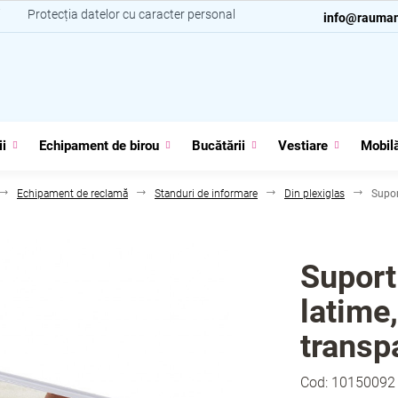
i
Protecția datelor cu caracter personal
Contacte
info@rauman
ii
Echipament de birou
Bucătării
Vestiare
Mobilă
Echipament de reclamă
Standuri de informare
Din plexiglas
Supor
Suport 
latime
transp
Cod:
10150092