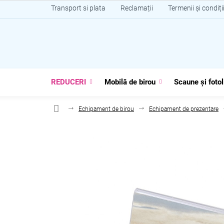
Treci
Transport si plata
Reclamații
Termenii și condiți
la
conținut
REDUCERI
Mobilă de birou
Scaune și fotol
Echipament de birou
Echipament de prezentare