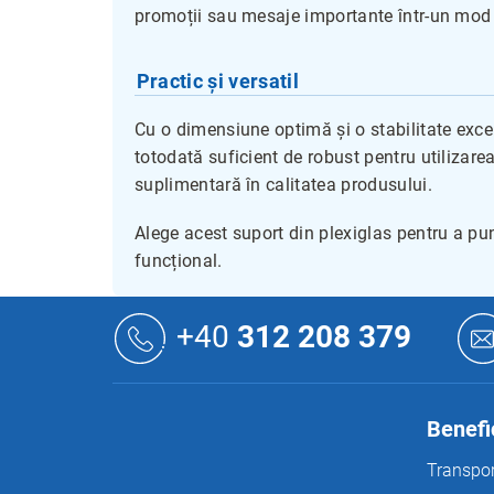
promoții sau mesaje importante într-un mod o
Practic și versatil
Cu o dimensiune optimă și o stabilitate exce
totodată suficient de robust pentru utilizare
suplimentară în calitatea produsului.
Alege acest suport din plexiglas pentru a pu
funcțional.
S
u
+40
312 208 379
b
s
o
l
Benefic
Transpor