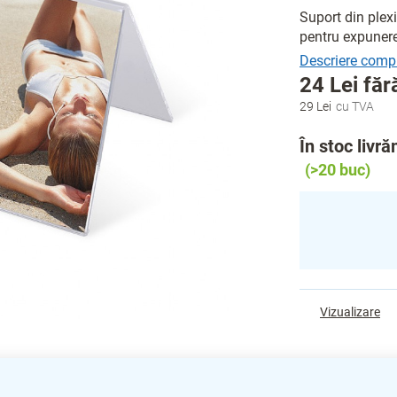
Suport din plexi
pentru expunerea
24 Lei fă
29 Lei
Evaluare
preţ:
În stoc livr
(>20 buc)
Vizualizare