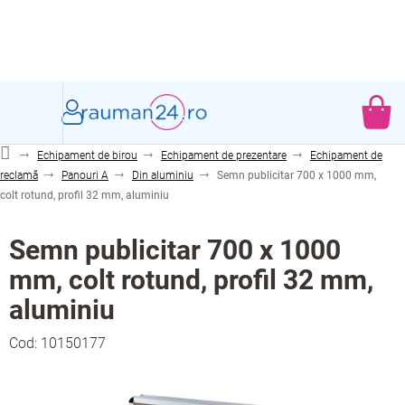
Treci
la
conținut
CO
DE
Echipament de birou
Echipament de prezentare
Echipament de
CU
reclamă
Panouri A
Din aluminiu
Semn publicitar 700 x 1000 mm,
colt rotund, profil 32 mm, aluminiu
Semn publicitar 700 x 1000
mm, colt rotund, profil 32 mm,
aluminiu
Cod:
10150177