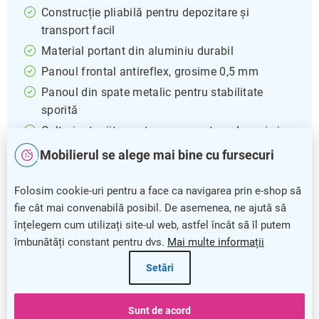
Construcție pliabilă pentru depozitare și
transport facil
Material portant din aluminiu durabil
Panoul frontal antireflex, grosime 0,5 mm
Panoul din spate metalic pentru stabilitate
sporită
Colțuri rotunjite pentru un aspect modern și sigur
Garanție de 5 ani
Mobilierul se alege mai bine cu fursecuri
Semnul publicitar
este soluția ideală pentru
Folosim cookie-uri pentru a face ca navigarea prin e-shop să
promovarea afacerii tale într-un mod eficient și
fie cât mai convenabilă posibil. De asemenea, ne ajută să
profesionist. Cu o construcție din aluminiu ușor și
înțelegem cum utilizați site-ul web, astfel încât să îl putem
rezistent, acest panou publicitar oferă o stabilitate
îmbunătăți constant pentru dvs.
Mai multe informații
excelentă, adaptându-se cu ușurință la orice spațiu
Setări
datorită designului pliabil.
Panoul frontal este acoperit cu un strat antireflex
Sunt de acord
care asigură o vizibilitate clară și atractivă a