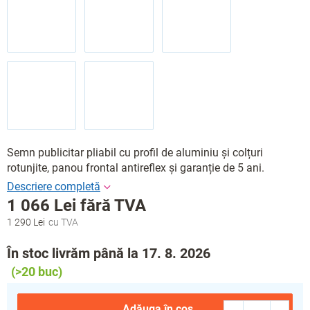
Semn publicitar pliabil cu profil de aluminiu și colțuri
rotunjite, panou frontal antireflex și garanție de 5 ani.
1 066 Lei fără TVA
1 290 Lei
Evaluare
preţ:
În stoc livrăm până la 17. 8. 2026
(>20 buc)
Adăuga în coş