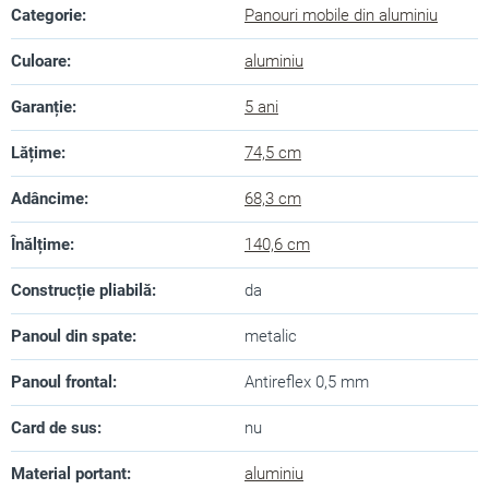
Categorie
:
Panouri mobile din aluminiu
Culoare
:
aluminiu
Garanție
:
5 ani
Lățime
:
74,5 cm
Adâncime
:
68,3 cm
Înălțime
:
140,6 cm
Construcție pliabilă
:
da
Panoul din spate
:
metalic
Panoul frontal
:
Antireflex 0,5 mm
Card de sus
:
nu
Material portant
:
aluminiu