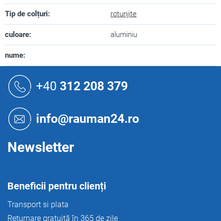
Tip de colțuri
:
rotunjite
culoare
:
aluminiu
nume
:
S
u
+40
312 208 379
b
s
o
info@rauman24.ro
l
Newsletter
Beneficii pentru clienți
Transport si plata
Returnare gratuită în 365 de zile