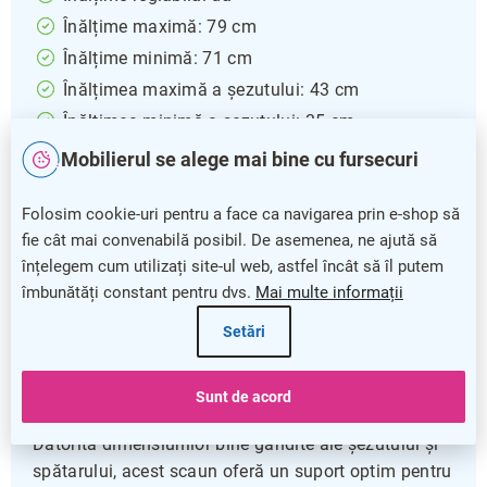
Înălțime maximă: 79 cm
Înălțime minimă: 71 cm
Înălțimea maximă a șezutului: 43 cm
Înălțimea minimă a șezutului: 35 cm
Lungime șezut: 43 cm
Mobilierul se alege mai bine cu fursecuri
Adâncime șezut: 39 cm
Folosim cookie-uri pentru a face ca navigarea prin e-shop să
Garanție: 5 ani
fie cât mai convenabilă posibil. De asemenea, ne ajută să
Scaunul de școală Denis
este ideal pentru elevii care
înțelegem cum utilizați site-ul web, astfel încât să îl putem
au nevoie de un scaun adaptabil și confortabil pe
îmbunătăți constant pentru dvs.
Mai multe informații
durata orelor. Reglabilitatea înălțimii permite
Setări
ajustarea ușoară a poziției șezutului, fiind potrivit
pentru clasele cu copii între mărimile 3 și 5,
asigurând astfel o postură corectă și sănătoasă.
Sunt de acord
Datorită dimensiunilor bine gândite ale șezutului și
spătarului, acest scaun oferă un suport optim pentru