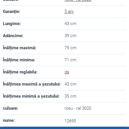
Garanție
:
5 ani
Lungime
:
43 cm
Adâncime
:
39 cm
Înălțime maximă
:
79 cm
Înălțime minima
:
71 cm
Înălțime reglabila
:
da
Înălțimea maximă a șezutului
:
43 cm
Înălțimea minimă a șezutului
:
35 cm
culoare
:
rosu - ral 3020
nume
:
12695