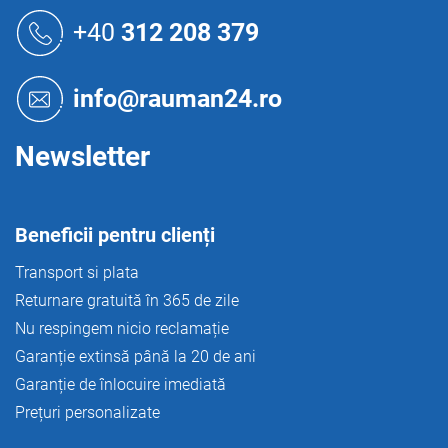
S
u
+40
312 208 379
b
s
o
info@rauman24.ro
l
Newsletter
Beneficii pentru clienți
Transport si plata
Returnare gratuită în 365 de zile
Nu respingem nicio reclamație
Garanție extinsă până la 20 de ani
Garanție de înlocuire imediată
Prețuri personalizate