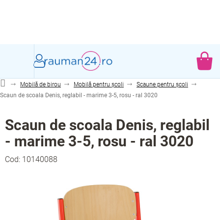
Treci
la
conținut
CO
DE
Mobilă de birou
Mobilă pentru școli
Scaune pentru școli
CU
Scaun de scoala Denis, reglabil - marime 3-5, rosu - ral 3020
Scaun de scoala Denis, reglabil
- marime 3-5, rosu - ral 3020
Cod:
10140088