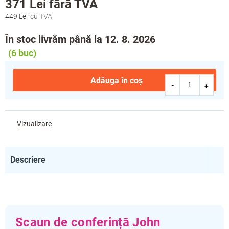
371 Lei
fără TVA
449 Lei
Evaluare
preţ:
În stoc livrăm până la 12. 8. 2026
(6 buc)
Adăuga în coş
Vizualizare
Descriere
Scaun de conferință John