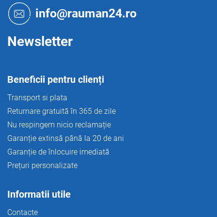
o
info@rauman24.ro
l
Newsletter
Beneficii pentru clienți
Transport si plata
Returnare gratuită în 365 de zile
Nu respingem nicio reclamație
Garanție extinsă până la 20 de ani
Garanție de înlocuire imediată
Prețuri personalizate
Informatii utile
Contacte