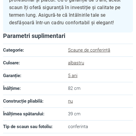
scaun îți oferă siguranță în investiție și calitate pe
termen lung. Asigură-te că întâlnirile tale se
desfășoară într-un cadru confortabil și elegant!
Parametri suplimentari
Categorie
:
Scaune de conferință
Culoare
:
albastru
Garanție
:
5 ani
Înălțime
:
82 cm
Construcție pliabilă
:
nu
Înălțimea spătarului
:
39 cm
Tip de scaun sau fotoliu
:
conferinta