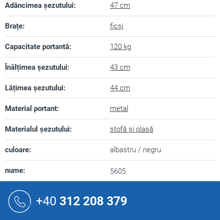
Adâncimea șezutului
:
47 cm
Brațe
:
ficși
Capacitate portantă
:
120 kg
Înălțimea șezutului
:
43 cm
Lățimea șezutului
:
44 cm
Material portant
:
metal
Materialul șezutului
:
stofă și plasă
culoare
:
albastru / negru
nume
:
5605
S
u
+40
312 208 379
b
s