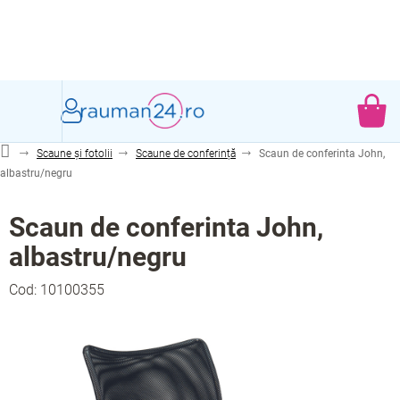
Treci
la
conținut
CO
DE
Scaune și fotolii
Scaune de conferință
Scaun de conferinta John,
CU
albastru/negru
Scaun de conferinta John,
albastru/negru
Cod:
10100355