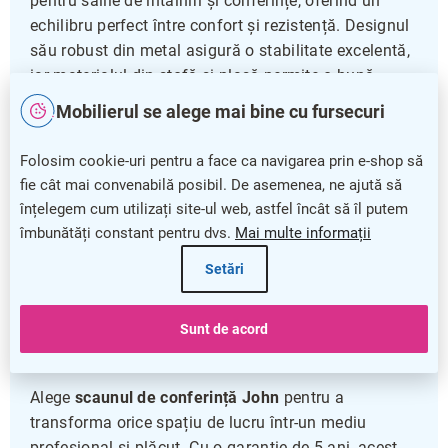
pentru sălile de întâlniri și conferințe, oferind un
echilibru perfect între confort și rezistență. Designul
său robust din metal asigură o stabilitate excelentă,
iar materialul din stofă și plasă permite o bună
circulație a aerului, menținând confortul pe durata
Mobilierul se alege mai bine cu fursecuri
întrevederilor prelungite.
Folosim cookie-uri pentru a face ca navigarea prin e-shop să
Cu o capacitate portantă de până la 120 kg și
fie cât mai convenabilă posibil. De asemenea, ne ajută să
dimensiunile ergonomice ale șezutului și spătarului,
înțelegem cum utilizați site-ul web, astfel încât să îl putem
acest scaun este potrivit pentru o varietate de
îmbunătăți constant pentru dvs.
Mai multe informații
utilizatori. Brațele fixe adaugă un plus de confort și
susținere, fără a sacrifica spațiul sau mobilitatea în
Setări
încăpere.
Sunt de acord
Confort și durabilitate pentru întâlnirile tale
Alege
scaunul de conferință John
pentru a
transforma orice spațiu de lucru într-un mediu
profesional și plăcut. Cu o garanție de 5 ani, acest