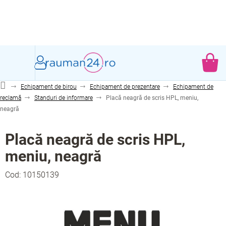
Treci
la
conținut
CO
DE
Echipament de birou
Echipament de prezentare
Echipament de
CU
reclamă
Standuri de informare
Placă neagră de scris HPL, meniu,
neagră
Placă neagră de scris HPL,
meniu, neagră
Cod:
10150139