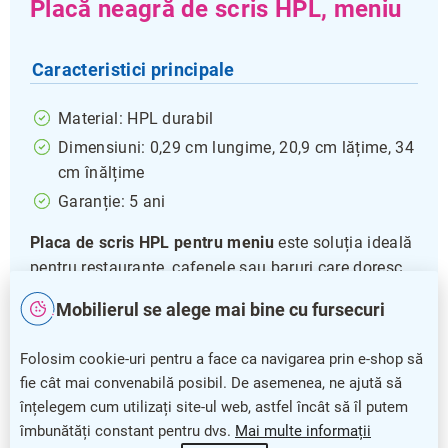
Placă neagră de scris HPL, meniu
Caracteristici principale
Material: HPL durabil
Dimensiuni: 0,29 cm lungime, 20,9 cm lățime, 34
cm înălțime
Garanție: 5 ani
Placa de scris HPL pentru meniu
este soluția ideală
pentru restaurante, cafenele sau baruri care doresc
să afișeze ofertele într-un mod clar și atractiv.
Mobilierul se alege mai bine cu fursecuri
Fabricată dintr-un material rezistent, această placă
asigură o durabilitate îndelungată, menținând un
Folosim cookie-uri pentru a face ca navigarea prin e-shop să
aspect profesional pe termen lung.
fie cât mai convenabilă posibil. De asemenea, ne ajută să
înțelegem cum utilizați site-ul web, astfel încât să îl putem
Datorită dimensiunilor sale compacte, este ușor de
îmbunătăți constant pentru dvs.
Mai multe informații
amplasat pe orice masă sau suport, iar suprafața