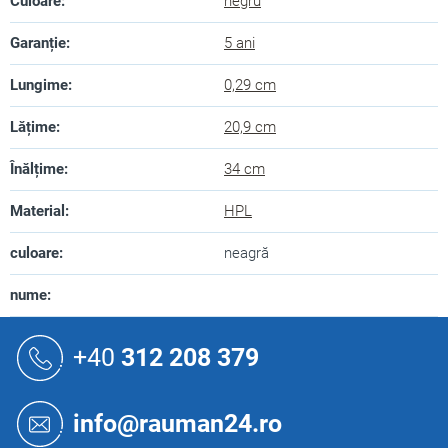
Culoare
:
negru
Garanție
:
5 ani
Lungime
:
0,29 cm
Lățime
:
20,9 cm
Înălțime
:
34 cm
Material
:
HPL
culoare
:
neagră
nume
:
S
u
+40
312 208 379
b
s
o
info@rauman24.ro
l