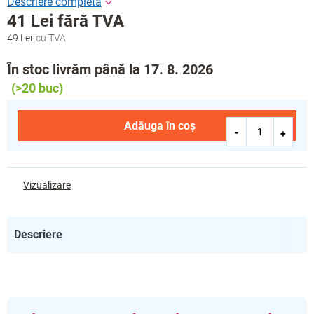
41 Lei fără TVA
49 Lei
Evaluare
preţ:
În stoc livrăm până la 17. 8. 2026
(>20 buc)
Adăuga în coş
Vizualizare
Descriere