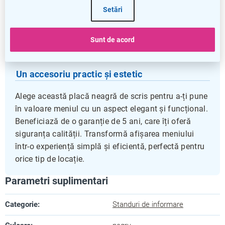
neagră oferă un contrast excelent pentru scris,
Setări
facilitând citirea meniului de către clienți. Este ușor
de curățat și reutilizat, adaptându-se ușor la
Sunt de acord
schimbările zilnice ale ofertei.
Un accesoriu practic și estetic
Alege această placă neagră de scris pentru a-ți pune
în valoare meniul cu un aspect elegant și funcțional.
Beneficiază de o garanție de 5 ani, care îți oferă
siguranța calității. Transformă afișarea meniului
într-o experiență simplă și eficientă, perfectă pentru
orice tip de locație.
Parametri suplimentari
Categorie
:
Standuri de informare