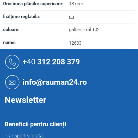
Grosimea plăcilor superioare
:
18 mm
Înălțime reglabila
:
nu
culoare
:
galben - ral 1021
nume
:
12683
S
u
+40
312 208 379
b
s
o
info@rauman24.ro
l
Newsletter
Beneficii pentru clienți
Transport si plata