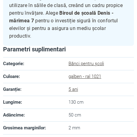
utilizare în sălile de clasă, creând un cadru propice
pentru învățare. Alege
Biroul de școală Denis -
mărimea 7
pentru o investiție sigură în confortul
elevilor și pentru a asigura un mediu școlar
productiv.
Parametri suplimentari
Categorie
:
Bănci pentru școli
Culoare
:
galben - ral 1021
Garanție
:
5 ani
Lungime
:
130 cm
Adâncime
:
50 cm
Grosimea marginilor
:
2 mm