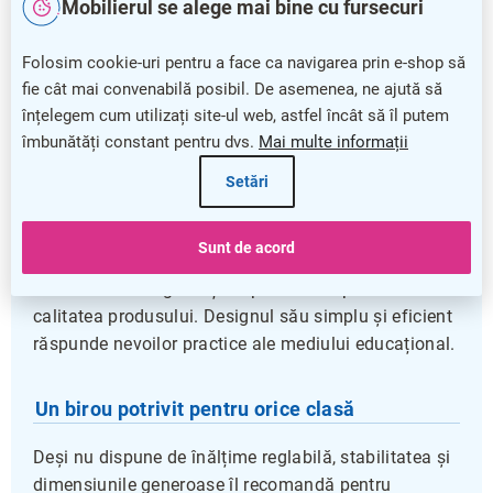
Garanție: 5 ani
Mobilierul se alege mai bine cu fursecuri
Biroul de școală Denis - mărimea 7
este soluția
Folosim cookie-uri pentru a face ca navigarea prin e-shop să
ideală pentru orice clasă, oferind un spațiu generos
fie cât mai convenabilă posibil. De asemenea, ne ajută să
și stabil pentru activitățile școlare. Dimensiunile bine
înțelegem cum utilizați site-ul web, astfel încât să îl putem
alese, cu o lungime de 130 cm și o adâncime de 50
îmbunătăți constant pentru dvs.
Mai multe informații
cm, asigură confort și funcționalitate pentru elevi.
Setări
Podeaua robustă este realizată cu o grosime a
plăcilor superioare de 18 mm și marginile de 2 mm,
Sunt de acord
garantând durabilitate pe termen lung, iar garanția
de 5 ani oferă siguranță suplimentară privind
calitatea produsului. Designul său simplu și eficient
răspunde nevoilor practice ale mediului educațional.
Un birou potrivit pentru orice clasă
Deși nu dispune de înălțime reglabilă, stabilitatea și
dimensiunile generoase îl recomandă pentru