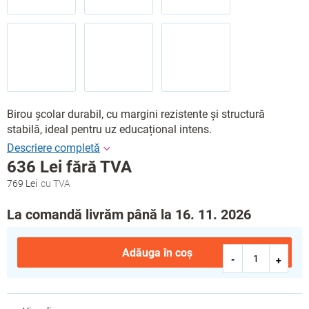
Birou școlar durabil, cu margini rezistente și structură
stabilă, ideal pentru uz educațional intens.
636 Lei
fără TVA
769 Lei
Evaluare
preţ:
La comandă livrăm până la 16. 11. 2026
Adăuga în coş