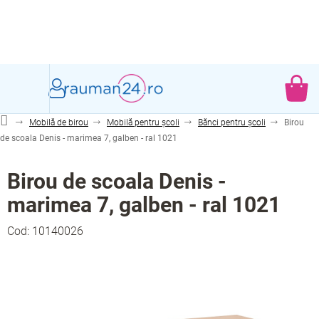
Treci
la
conținut
CO
DE
Mobilă de birou
Mobilă pentru școli
Bănci pentru școli
Birou
CU
de scoala Denis - marimea 7, galben - ral 1021
Birou de scoala Denis -
marimea 7, galben - ral 1021
Cod:
10140026