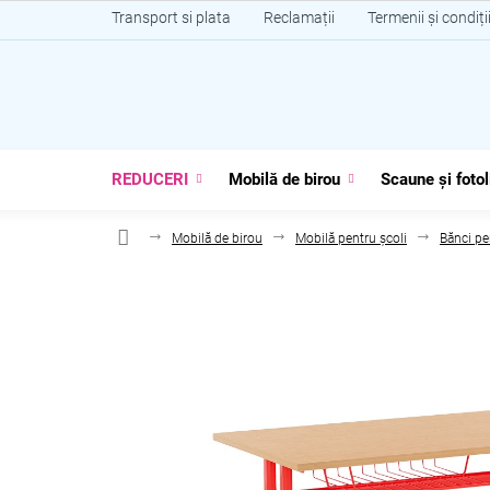
Treci
Transport si plata
Reclamații
Termenii și condiți
la
conținut
REDUCERI
Mobilă de birou
Scaune și fotol
Mobilă de birou
Mobilă pentru școli
Bănci pe