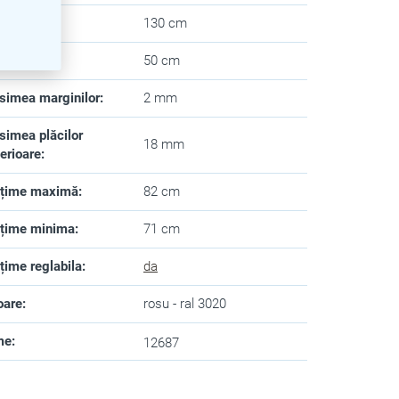
ngime
:
130 cm
âncime
:
50 cm
simea marginilor
:
2 mm
simea plăcilor
18 mm
erioare
:
lțime maximă
:
82 cm
lțime minima
:
71 cm
lțime reglabila
:
da
oare
:
rosu - ral 3020
me
:
12687