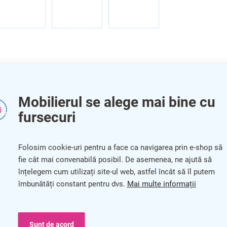
Mobilierul se alege mai bine cu
fursecuri
Folosim cookie-uri pentru a face ca navigarea prin e-shop să
Pa
il - mărime 5-7
fie cât mai convenabilă posibil. De asemenea, ne ajută să
înțelegem cum utilizați site-ul web, astfel încât să îl putem
Cat
îmbunătăți constant pentru dvs.
Mai multe informații
Cul
Gar
Sunt de acord