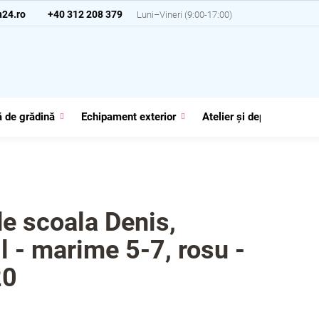
24.ro
+40 312 208 379
 de grădină
Echipament exterior
Atelier și depozit
G
de scoala Denis,
l - marime 5-7, rosu -
20