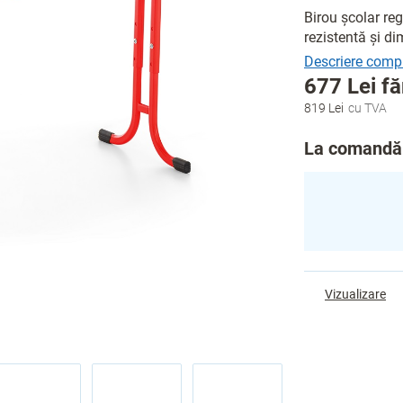
Birou școlar reg
rezistentă și di
677 Lei
fă
819 Lei
Evaluare
preţ:
La comandă 
Vizualizare