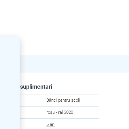
rametri suplimentari
egorie
:
Bănci pentru școli
oare
:
roșu - ral 3020
anție
:
5 ani