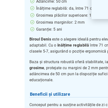
Adâncime: 50 cm
Înălțime reglabilă: da, între 71 cm și 82 
Grosimea plăcilor superioare: 18 mm
Grosimea marginilor: 2 mm
Garanție: 5 ani
Biroul Denis
este o alegere ideală pentru elev
adaptabil. Cu o
înălțime reglabilă
între 71 cm
clasele 5-7, asigurând o poziție ergonomică p
Baza și structura robustă oferă stabilitate, i
grosime
, protejate cu margini de 2 mm pent
adâncimea de 50 cm pun la dispoziție suficien
educaționale.
Beneficii și utilizare
Conceput pentru a susține activitățile de zi c