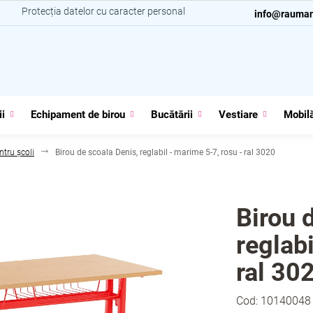
i
Protecția datelor cu caracter personal
Contacte
info@rauman
ii
Echipament de birou
Bucătării
Vestiare
Mobilă
ntru școli
Birou de scoala Denis, reglabil - marime 5-7, rosu - ral 3020
Birou 
reglabi
ral 30
Cod:
10140048