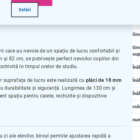
Lu
Setări
cm
Ad
Gro
Gro
ii care au nevoie de un spațiu de lucru confortabil și
sup
 și 82 cm, se potrivește perfect nevoilor copiilor din
otrivită în timpul orelor de studiu.
Înă
ar suprafața de lucru este realizată cu
plăci de 18 mm
Înă
ru durabilitate și siguranță. Lungimea de 130 cm și
Înă
t spațiu pentru caiete, rechizite și dispozitive
cul
nu
u zi ale elevilor, biroul permite ajustarea rapidă a