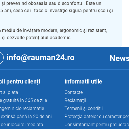
tă și prevenind oboseala sau disconfortul. Este un
5 ani, ceea ce îl face o investiție sigură pentru școli și
un mediu de învățare modern, ergonomic și rezistent,
ă-și dezvolte potențialul academic.
info@rauman24.ro
News
ii pentru clienți
Informatii utile
t si plata
Contacte
e gratuită în 365 de zile
Reclamații
ngem nicio reclamație
Termenii și condiții
 extinsă până la 20 de ani
Protecția datelor cu caracter pe
 de înlocuire imediată
Consimțământ pentru prelucrar