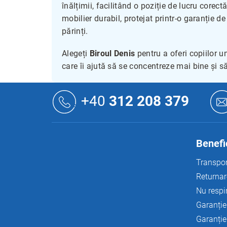
înălțimii, facilitând o poziție de lucru corec
mobilier durabil, protejat printr-o garanție de 
părinți.
Alegeți
Biroul Denis
pentru a oferi copiilor 
care îi ajută să se concentreze mai bine și s
S
u
+40
312 208 379
b
s
o
l
Benefic
Transpor
Returnar
Nu respi
Garanție
Garanție