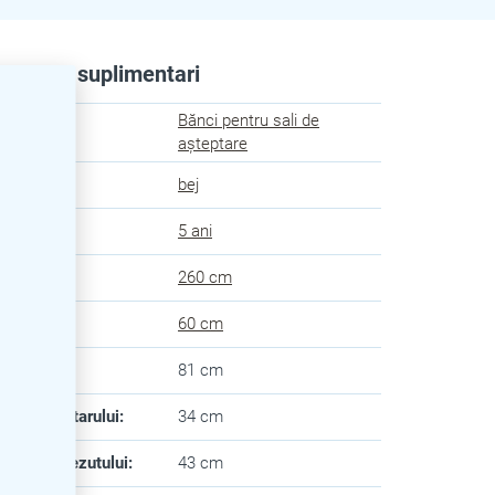
rametri suplimentari
Bănci pentru sali de
egorie
:
așteptare
oare
:
bej
anție
:
5 ani
ngime
:
260 cm
âncime
:
60 cm
lțime
:
81 cm
lțimea spătarului
:
34 cm
ncimea șezutului
:
43 cm