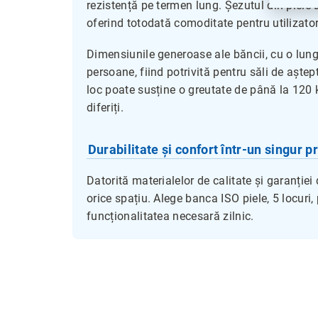
rezistență pe termen lung. Șezutul din piele 
oferind totodată comoditate pentru utilizator
Dimensiunile generoase ale băncii, cu o lun
persoane, fiind potrivită pentru săli de aștep
loc poate susține o greutate de până la 120 k
diferiți.
Durabilitate și confort într-un singur p
Datorită materialelor de calitate și garanției
orice spațiu. Alege banca ISO piele, 5 locuri
funcționalitatea necesară zilnic.