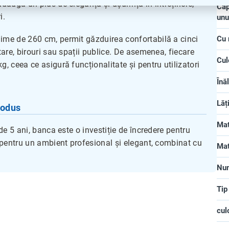
adaugă un plus de eleganță și ușurință în întreținere,
Cap
i.
unu
gime de 260 cm, permit găzduirea confortabilă a cinci
Cu
tare, birouri sau spații publice. De asemenea, fiecare
Cul
g, ceea ce asigură funcționalitate și pentru utilizatori
Înă
Lăț
rodus
Mat
 de 5 ani, banca este o investiție de încredere pentru
, pentru un ambient profesional și elegant, combinat cu
Mat
Num
Tip
cul