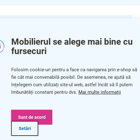
Pa
icioare cromate
Cat
Mobilierul se alege mai bine cu
fursecuri
Cul
Gar
Folosim cookie-uri pentru a face ca navigarea prin e-shop să
fie cât mai convenabilă posibil. De asemenea, ne ajută să
Lu
înțelegem cum utilizați site-ul web, astfel încât să îl putem
Ad
îmbunătăți constant pentru dvs.
Mai multe informații
Înă
Sunt de acord
Înă
spațiile unde confortul și durabilitatea sunt esențiale.
Setări
Adâ
at, această bancă oferă o stabilitate excelentă și o