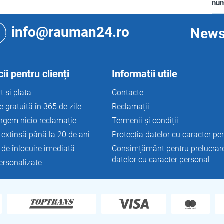
nu
info@rauman24.ro
News
ii pentru clienți
Informatii utile
t si plata
Contacte
e gratuită în 365 de zile
Reclamații
ngem nicio reclamație
Termenii și condiții
 extinsă până la 20 de ani
Protecția datelor cu caracter pe
 de înlocuire imediată
Consimțământ pentru prelucrar
datelor cu caracter personal
personalizate