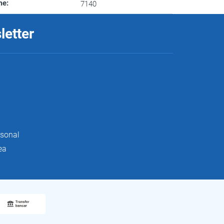
me
:
7140
letter
rsonal
ea