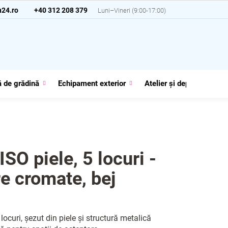
24.ro
+40 312 208 379
 de grădină
Echipament exterior
Atelier și depozit
G
SO piele, 5 locuri -
re cromate, bej
ocuri, șezut din piele și structură metalică