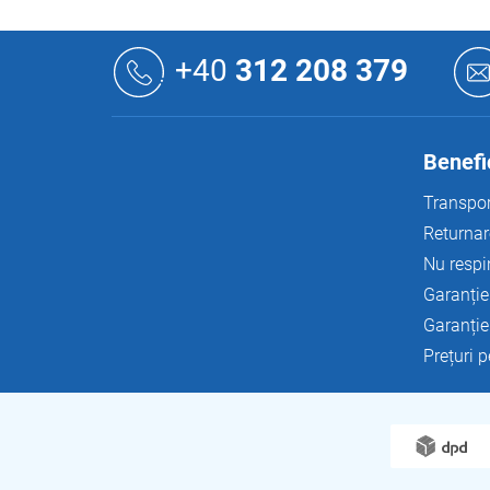
S
u
+40
312 208 379
b
s
o
l
Benefic
Transpor
Returnar
Nu respi
Garanție
Garanție
Prețuri 