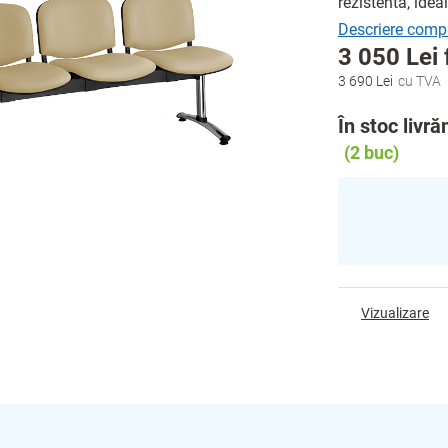
rezistentă, idea
3 050 Lei
3 690 Lei
Evaluare
preţ:
În stoc livr
(2 buc)
Vizualizare