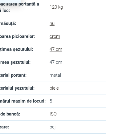
acitatea portantă a
120 kg
i loc
:
 măsuță
:
nu
oarea picioarelor
:
crom
lțimea șezutului
:
47 cm
imea șezutului
:
47 cm
erial portant
:
metal
erialul șezutului
:
piele
ărul maxim de locuri
:
5
 de bancă
:
ISO
oare
:
bej