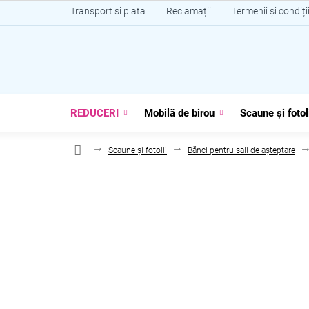
Treci
Transport si plata
Reclamații
Termenii și condiți
la
conținut
REDUCERI
Mobilă de birou
Scaune și fotol
Scaune și fotolii
Bănci pentru sali de așteptare