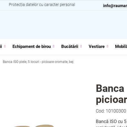
i
Protecția datelor cu caracter personal
Contacte
info@rauman
ii
Echipament de birou
Bucătării
Vestiare
Mobilă
Banca ISO piele, 5 locuri - picioare cromate, bej
Banca I
picioa
Cod:
10100300
Bancă ISO cu 5 l