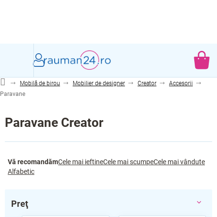
Treci
la
conținut
CO
DE
Mobilă de birou
Mobilier de designer
Creator
Accesorii
CU
Paravane
Paravane Creator
S
Vă recomandăm
Cele mai ieftine
Cele mai scumpe
Cele mai vândute
e
Alfabetic
l
e
c
Preţ
t