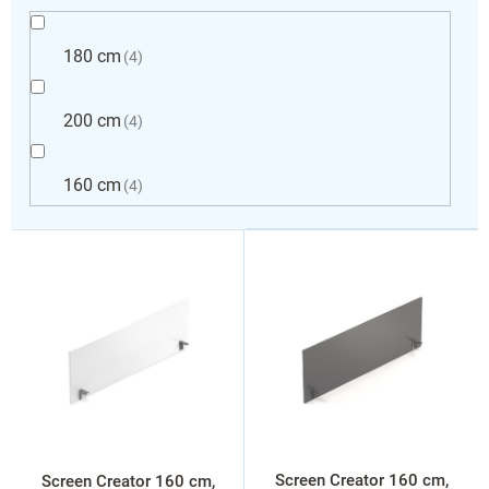
180 cm
4
200 cm
4
160 cm
4
L
i
s
t
ă
p
r
o
d
u
s
Screen Creator 160 cm,
Screen Creator 160 cm,