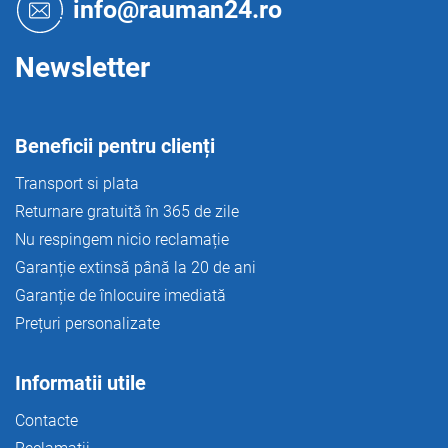
o
u
info@rauman24.ro
l
l
l
i
Newsletter
s
t
ă
r
Beneficii pentru clienți
i
l
Transport si plata
o
Returnare gratuită în 365 de zile
r
Nu respingem nicio reclamație
Garanție extinsă până la 20 de ani
Garanție de înlocuire imediată
Prețuri personalizate
Informatii utile
Contacte