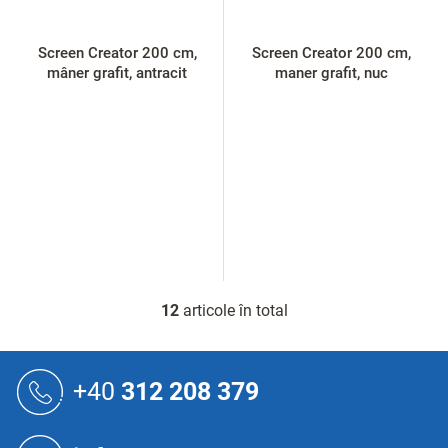
Screen Creator 200 cm,
Screen Creator 200 cm,
mâner grafit, antracit
maner grafit, nuc
12
articole în total
C
o
n
S
t
u
+40
312 208 379
r
b
o
s
l