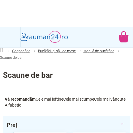
Treci
la
conținut
CO
DE
Gospodărie
Bucătării și săli de mese
Mobilă de bucătărie
CU
Scaune de bar
Scaune de bar
S
Vă recomandăm
Cele mai ieftine
Cele mai scumpe
Cele mai vândute
e
Alfabetic
l
e
c
Preţ
t