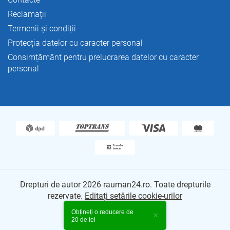
Reclamații
Termenii și condiții
Protecția datelor cu caracter personal
Consimțământ pentru prelucrarea datelor cu caracter
personal
Drepturi de autor 2026
rauman24.ro
. Toate drepturile
rezervate.
Editați setările cookie-urilor
Obțineți o reducere de
Creat de Shoptet Premium
×
20 de lei