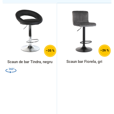
L
i
s
t
ă
p
r
o
d
–26 %
–35 %
u
s
Scaun bar Fiorela, gri
Scaun de bar Tindra, negru
e