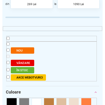
a
269
Lei
1090
Lei
r
e
a
p
r
o
d
u
s
NOU
u
l
u
VÂNZARE
i
ÎN STOC
AKCE WEBOTVURCI
Culoare