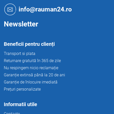
s
l
o
i
info@rauman24.ro
s
l
t
ă
Newsletter
r
i
l
o
Beneficii pentru clienți
r
Transport si plata
Returnare gratuită în 365 de zile
Nu respingem nicio reclamație
Garanție extinsă până la 20 de ani
Garanție de înlocuire imediată
Prețuri personalizate
Informatii utile
Contacte