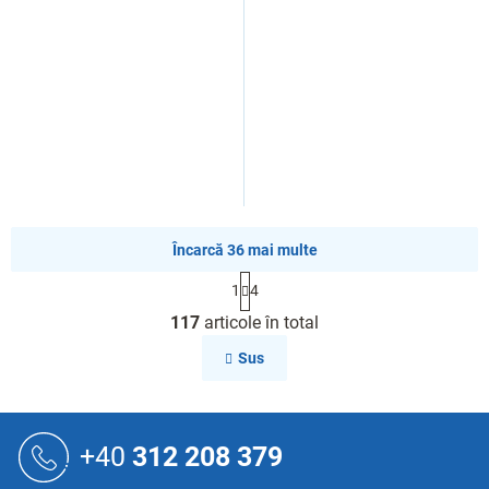
Încarcă 36 mai multe
P
1
4
a
C
g
117
articole în total
o
i
n
n
Sus
a
t
r
r
e
o
S
l
u
+40
312 208 379
u
b
l