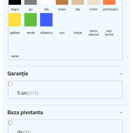
Garanție
5 ani
117
Baza pivotanta
da
31