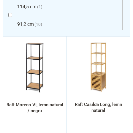
114,5 cm
1
91,2 cm
10
L
i
s
t
ă
p
r
o
d
u
s
Raft Casilda Long, lemn
Raft Moreno VI, lemn natural
e
natural
/ negru