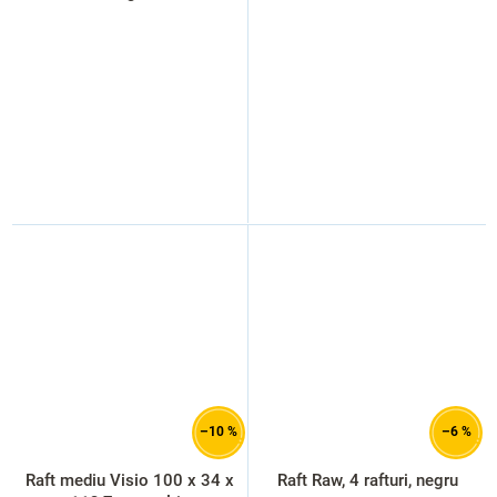
–10 %
–6 %
Raft mediu Visio 100 x 34 x
Raft Raw, 4 rafturi, negru