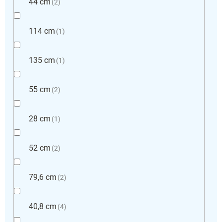
44 cm
2
114 cm
1
135 cm
1
55 cm
2
28 cm
1
52 cm
2
79,6 cm
2
40,8 cm
4