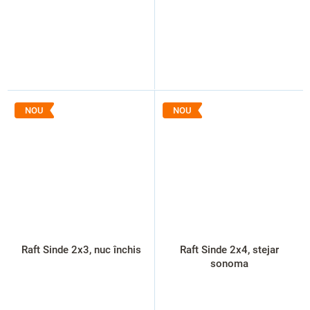
NOU
NOU
Raft Sinde 2x3, nuc închis
Raft Sinde 2x4, stejar
sonoma