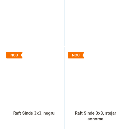
NOU
NOU
Raft Sinde 3x3, negru
Raft Sinde 3x3, stejar
sonoma