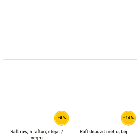
–8 %
–14 %
Raft raw, 5 rafturi, stejar /
Raft depozit metro, bej
negru