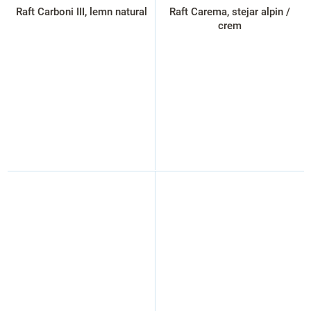
Raft Carboni III, lemn natural
Raft Carema, stejar alpin /
crem