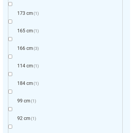
173 cm
1
165 cm
1
166 cm
3
114 cm
1
184 cm
1
99 cm
1
92 cm
1