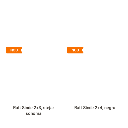
NOU
NOU
Raft Sinde 2x3, stejar
Raft Sinde 2x4, negru
sonoma