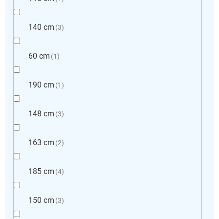
140 cm
3
60 cm
1
190 cm
1
148 cm
3
163 cm
2
185 cm
4
150 cm
3