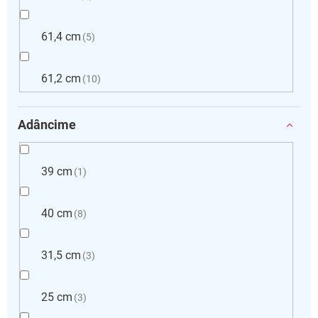
61,4 cm
5
61,2 cm
10
Adâncime
39 cm
1
40 cm
8
31,5 cm
3
25 cm
3