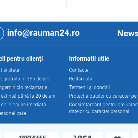
C
o
n
info@rauman24.ro
News
t
r
o
l
u
ii pentru clienți
Informatii utile
l
l
t si plata
Contacte
i
e gratuită în 365 de zile
Reclamații
s
t
ngem nicio reclamație
Termenii și condiții
ă
 extinsă până la 20 de ani
Protecția datelor cu caracter pe
r
i
 de înlocuire imediată
Consimțământ pentru prelucrar
l
datelor cu caracter personal
personalizate
o
r