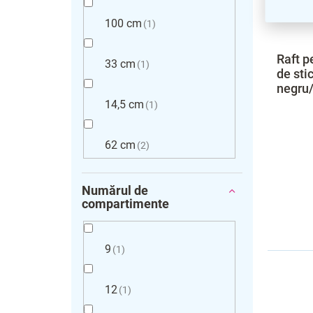
100 cm
1
Raft p
33 cm
1
de sti
negru/
14,5 cm
1
62 cm
2
Numărul de
compartimente
9
1
12
1