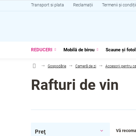
Treci
Transport si plata
Reclamații
Termenii și condiți
la
conținut
REDUCERI
Mobilă de birou
Scaune și fotol
Gospodărie
Cameră de zi
Accesorii pentru c
Rafturi de vin
B
S
Vă recom
Preţ
a
e