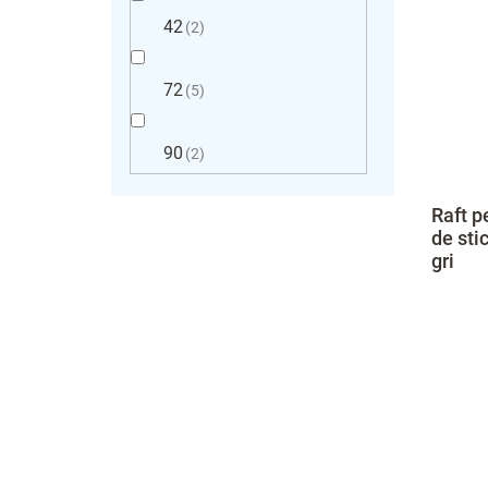
42
2
72
5
90
2
Raft p
de sti
gri