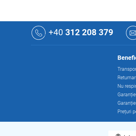
S
u
+40
312 208 379
b
s
o
l
Benefic
Transpor
Returnar
Nu respi
Garanție
Garanție
Prețuri 