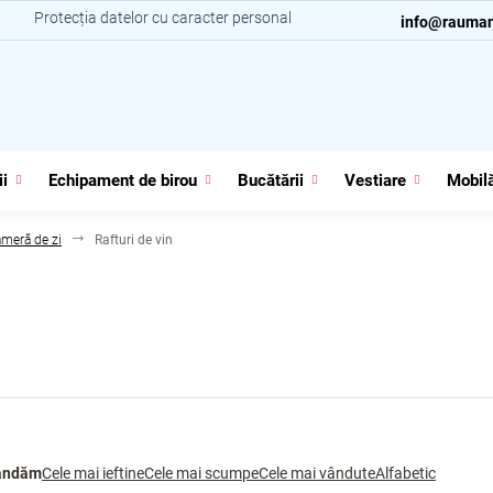
i
Protecția datelor cu caracter personal
Contacte
info@rauman
ii
Echipament de birou
Bucătării
Vestiare
Mobilă
ameră de zi
Rafturi de vin
andăm
Cele mai ieftine
Cele mai scumpe
Cele mai vândute
Alfabetic