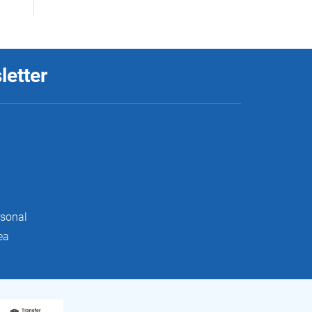
letter
rsonal
ea