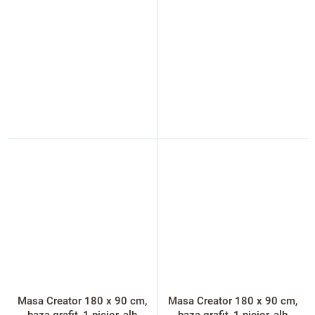
Masa Creator 180 x 90 cm,
Masa Creator 180 x 90 cm,
baza grafit, 1 picior, alb
baza grafit, 1 picior, alb