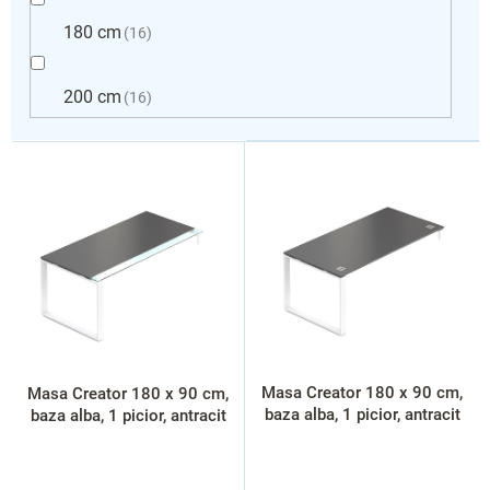
180 cm
16
200 cm
16
L
i
s
t
ă
p
r
o
d
u
s
Masa Creator 180 x 90 cm,
Masa Creator 180 x 90 cm,
e
baza alba, 1 picior, antracit
baza alba, 1 picior, antracit