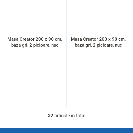
Masa Creator 200 x 90 cm,
Masa Creator 200 x 90 cm,
baza gri, 2 picioare, nuc
baza gri, 2 picioare, nuc
32
articole în total
C
o
n
S