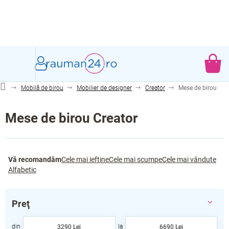
Treci
la
conținut
CO
DE
Mobilă de birou
Mobilier de designer
Creator
Mese de birou
CU
Mese de birou Creator
S
Vă recomandăm
Cele mai ieftine
Cele mai scumpe
Cele mai vândute
e
Alfabetic
l
e
c
Preţ
t
a
3290
Lei
6690
Lei