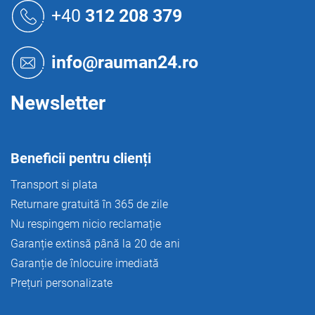
t
u
+40
312 208 379
r
b
o
s
l
o
u
info@rauman24.ro
l
l
l
i
Newsletter
s
t
ă
r
Beneficii pentru clienți
i
l
Transport si plata
o
Returnare gratuită în 365 de zile
r
Nu respingem nicio reclamație
Garanție extinsă până la 20 de ani
Garanție de înlocuire imediată
Prețuri personalizate