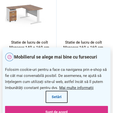
Statie de lucru de colt
Statie de lucru de colt
Manager 140 x 160 cm,
Manager 160 x 160 cm,
stânga, nuca warmia / alb
dreapta, nuca warmia / alb
Mobilierul se alege mai bine cu fursecuri
Folosim cookie-uri pentru a face ca navigarea prin e-shop să
fie cât mai convenabilă posibil. De asemenea, ne ajută să
înțelegem cum utilizați site-ul web, astfel încât să îl putem
îmbunătăți constant pentru dvs.
Mai multe informații
Setări
Sunt de acord