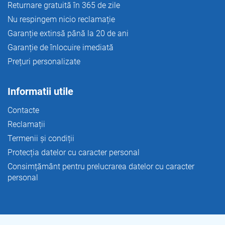
Returnare gratuită în 365 de zile
r
Nu respingem nicio reclamație
Garanție extinsă până la 20 de ani
Garanție de înlocuire imediată
Prețuri personalizate
Informatii utile
Contacte
Reclamații
Termenii și condiții
Protecția datelor cu caracter personal
Consimțământ pentru prelucrarea datelor cu caracter
personal