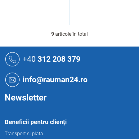
9
articole în total
C
o
n
S
t
u
+40
312 208 379
r
b
o
s
l
o
u
info@rauman24.ro
l
l
l
i
Newsletter
s
t
ă
r
Beneficii pentru clienți
i
l
Transport si plata
o