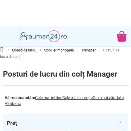
Treci
la
conținut
CO
DE
Mobilă de birou
Mobilier managerial
Manager
Posturi de
CU
lucru din colț
Posturi de lucru din colț Manager
S
Vă recomandăm
Cele mai ieftine
Cele mai scumpe
Cele mai vândute
e
Alfabetic
l
e
c
Preţ
t