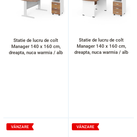
p
r
o
d
u
s
Statie de lucru de colt
Statie de lucru de colt
e
Manager 140 x 160 cm,
Manager 140 x 160 cm,
dreapta, nuca warmia / alb
dreapta, nuca warmia / alb
VÂNZARE
VÂNZARE