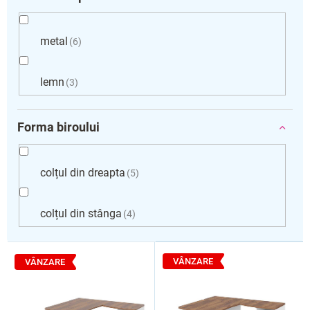
metal
6
lemn
3
Forma biroului
colțul din dreapta
5
colțul din stânga
4
L
i
VÂNZARE
VÂNZARE
s
t
ă