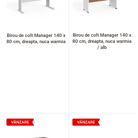
p
r
o
d
u
s
Birou de colt Manager 140 x
Birou de colt Manager 140 x
e
80 cm, dreapta, nuca warmia
80 cm, dreapta, nuca warmia
/ alb
VÂNZARE
VÂNZARE