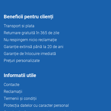
s
t
ă
r
Beneficii pentru clienți
i
l
Transport si plata
o
Returnare gratuită în 365 de zile
r
Nu respingem nicio reclamație
Garanție extinsă până la 20 de ani
Garanție de înlocuire imediată
Prețuri personalizate
Informatii utile
Contacte
Reclamații
Termenii și condiții
Protecția datelor cu caracter personal