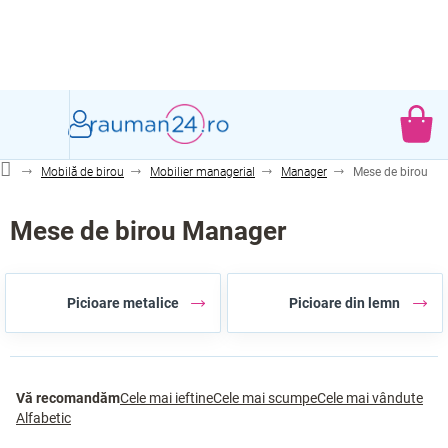
Treci
la
conținut
CO
DE
Mobilă de birou
Mobilier managerial
Manager
Mese de birou
CU
Mese de birou Manager
Picioare metalice
Picioare din lemn
S
Vă recomandăm
Cele mai ieftine
Cele mai scumpe
Cele mai vândute
e
Alfabetic
l