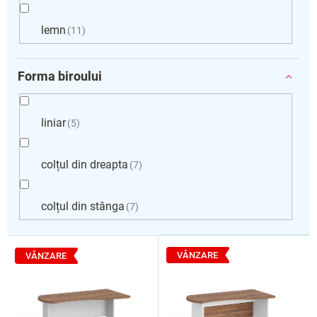
lemn
11
Forma biroului
liniar
5
colțul din dreapta
7
colțul din stânga
7
L
i
VÂNZARE
VÂNZARE
s
t
ă