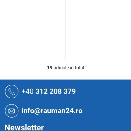
19
articole în total
C
o
n
S
t
u
+40
312 208 379
r
b
o
s
l
o
u
info@rauman24.ro
l
l
l
i
Newsletter