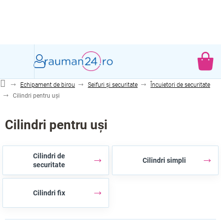
Treci
la
conținut
CO
DE
Echipament de birou
Seifuri și securitate
Încuietori de securitate
CU
Cilindri pentru uși
Cilindri pentru uși
Cilindri de
Cilindri simpli
securitate
Cilindri fix