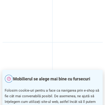
Mobilierul se alege mai bine cu fursecuri
Folosim cookie-uri pentru a face ca navigarea prin e-shop să
fie cât mai convenabilă posibil. De asemenea, ne ajută să
Inserție de construcție EP
Inserție de construcție EP
40/55, nichel
K30/35, nichel
înțelegem cum utilizați site-ul web, astfel încât să îl putem