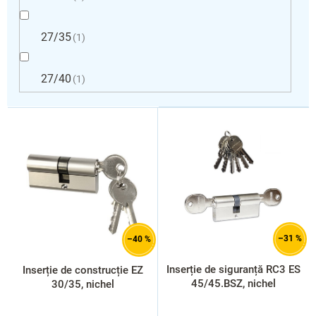
27/35
1
27/40
1
L
i
s
t
ă
p
r
o
d
–31 %
–40 %
u
s
Inserție de siguranță RC3 ES
Inserție de construcție EZ
e
45/45.BSZ, nichel
30/35, nichel