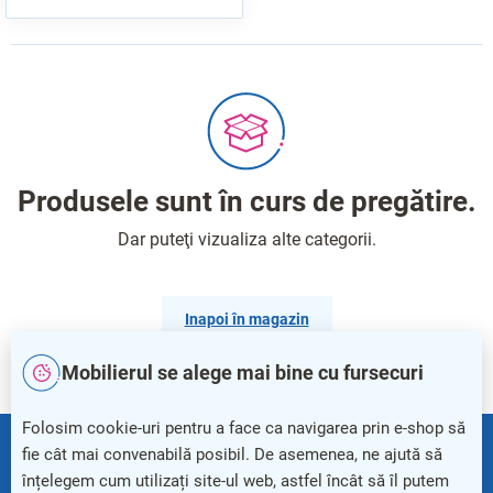
Produsele sunt în curs de pregătire.
Dar puteţi vizualiza alte categorii.
Inapoi în magazin
Mobilierul se alege mai bine cu fursecuri
S
Folosim cookie-uri pentru a face ca navigarea prin e-shop să
u
+40
312 208 379
fie cât mai convenabilă posibil. De asemenea, ne ajută să
b
înțelegem cum utilizați site-ul web, astfel încât să îl putem