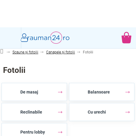
Treci
la
conținut
CO
DE
Scaune și fotolii
Canapele și fotolii
Fotolii
CU
Fotolii
De masaj
Balansoare
Reclinabile
Cu urechi
Pentru lobby