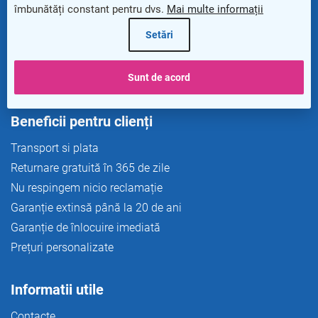
s
îmbunătăți constant pentru dvs.
Mai multe informații
o
info@rauman24.ro
l
Setări
Newsletter
Sunt de acord
Beneficii pentru clienți
Transport si plata
Returnare gratuită în 365 de zile
Nu respingem nicio reclamație
Garanție extinsă până la 20 de ani
Garanție de înlocuire imediată
Prețuri personalizate
Informatii utile
Contacte