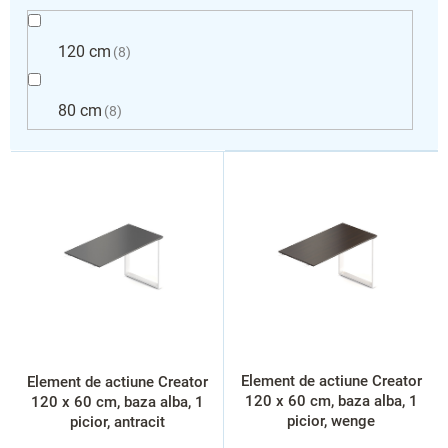
120 cm
8
80 cm
8
L
i
s
t
ă
p
r
o
d
u
s
Element de actiune Creator
Element de actiune Creator
e
120 x 60 cm, baza alba, 1
120 x 60 cm, baza alba, 1
picior, wenge
picior, antracit