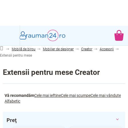
Treci
la
conținut
CO
DE
Mobilă de birou
Mobilier de designer
Creator
Accesorii
CU
Extensii pentru mese
Extensii pentru mese Creator
S
Vă recomandăm
Cele mai ieftine
Cele mai scumpe
Cele mai vândute
e
Alfabetic
l
e
c
Preţ
t