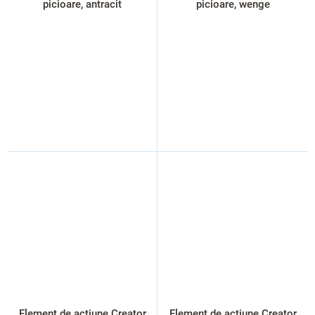
picioare, antracit
picioare, wenge
Element de acțiune Creator
Element de actiune Creator