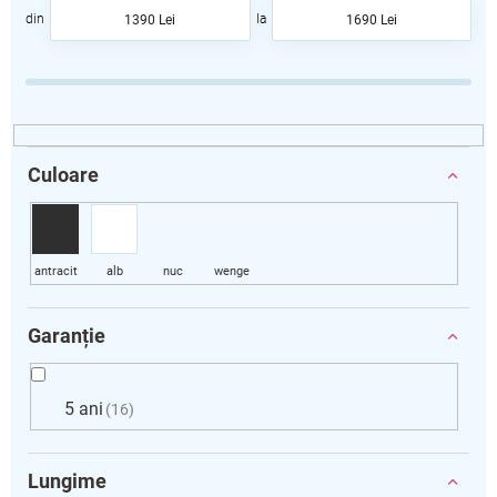
a
1390
Lei
1690
Lei
r
e
a
p
r
o
d
Culoare
u
s
u
l
u
i
Garanție
5 ani
16
Lungime