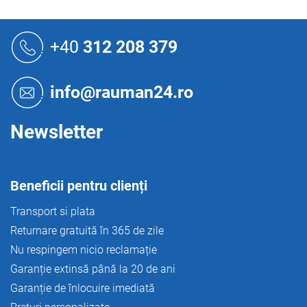
o
n
S
t
u
+40
312 208 379
r
b
o
s
l
o
u
info@rauman24.ro
l
l
l
i
Newsletter
s
t
ă
r
Beneficii pentru clienți
i
l
Transport si plata
o
Returnare gratuită în 365 de zile
r
Nu respingem nicio reclamație
Garanție extinsă până la 20 de ani
Garanție de înlocuire imediată