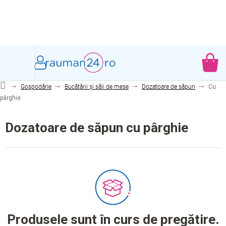
Treci
la
conținut
CO
DE
Gospodărie
Bucătării și săli de mese
Dozatoare de săpun
Cu
CU
pârghie
Dozatoare de săpun cu pârghie
Produsele sunt în curs de pregătire.