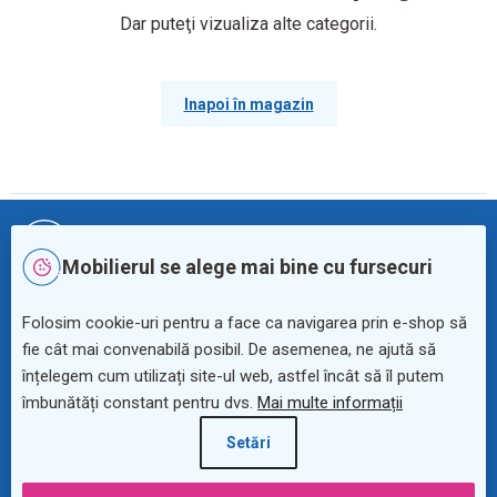
Dar puteţi vizualiza alte categorii.
Inapoi în magazin
S
u
+40
312 208 379
b
Mobilierul se alege mai bine cu fursecuri
s
o
info@rauman24.ro
Folosim cookie-uri pentru a face ca navigarea prin e-shop să
l
fie cât mai convenabilă posibil. De asemenea, ne ajută să
Newsletter
înțelegem cum utilizați site-ul web, astfel încât să îl putem
îmbunătăți constant pentru dvs.
Mai multe informații
Setări
Beneficii pentru clienți