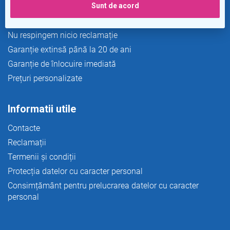
Sunt de acord
Transport si plata
Returnare gratuită în 365 de zile
Nu respingem nicio reclamație
Garanție extinsă până la 20 de ani
Garanție de înlocuire imediată
Prețuri personalizate
Informatii utile
Contacte
Reclamații
Termenii și condiții
Protecția datelor cu caracter personal
Consimțământ pentru prelucrarea datelor cu caracter
personal