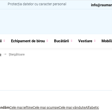
i
Protecția datelor cu caracter personal
Contacte
info@rauman
ii
Echipament de birou
Bucătării
Vestiare
Mobilă
e
Ștergătoare
andăm
Cele mai ieftine
Cele mai scumpe
Cele mai vândute
Alfabetic