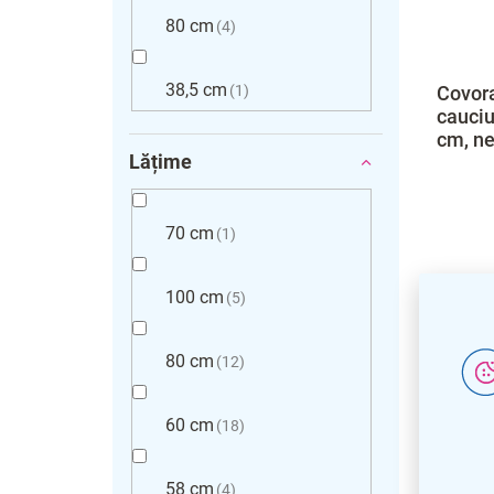
80 cm
4
38,5 cm
1
Covora
cauciu
cm, n
Lățime
70 cm
1
100 cm
5
80 cm
12
60 cm
18
58 cm
4