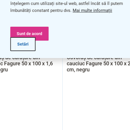
înțelegem cum utilizați site-ul web, astfel încât să îl putem
îmbunătăți constant pentru dvs.
Mai multe informații
Sunt de acord
Setări
ș de curățare din
Covoraș de curățare din
c Fagure 50 x 100 x 1,6
cauciuc Fagure 50 x 100 x 2
egru
cm, negru