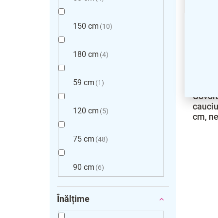
150 cm
10
180 cm
4
59 cm
1
Covora
cauciu
120 cm
5
cm, n
75 cm
48
90 cm
6
Înălțime