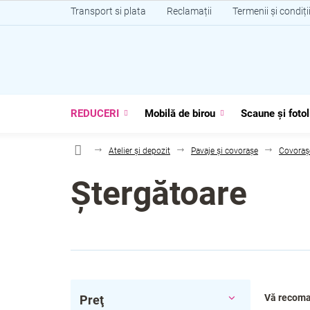
Treci
Transport si plata
Reclamații
Termenii și condiți
la
conținut
REDUCERI
Mobilă de birou
Scaune și fotol
Atelier și depozit
Pavaje și covorașe
Covoraș
Ștergătoare
B
S
Vă recom
Preţ
a
e