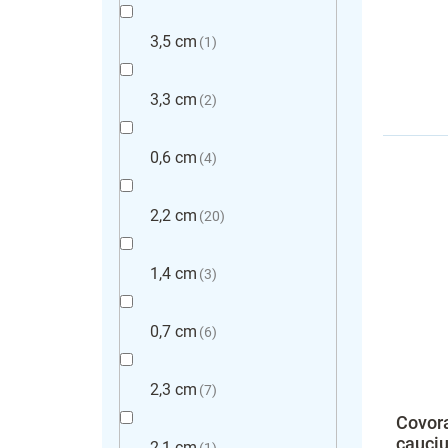
3,5 cm
1
3,3 cm
2
0,6 cm
4
2,2 cm
20
1,4 cm
3
0,7 cm
6
2,3 cm
7
Covora
cauciu
2,1 cm
1