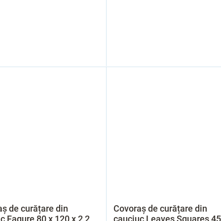
ș de curățare din
Covoraș de curățare din
c Fagure 80 x 120 x 2,2
cauciuc Leaves Squares 45