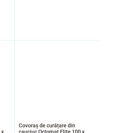
Covoraș de curățare din
 x
cauciuc Octomat Elite 100 x