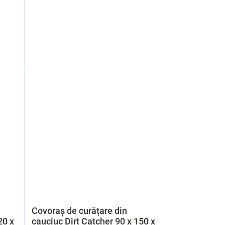
Covoraș de curățare din
20 x
cauciuc Dirt Catcher 90 x 150 x