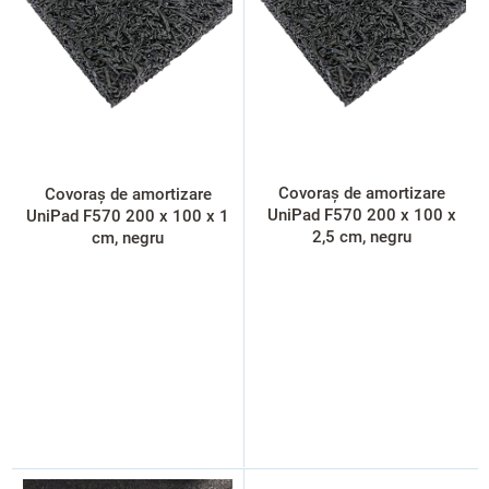
t
ă
p
r
o
d
u
s
Covoraș de amortizare
Covoraș de amortizare
e
UniPad F570 200 x 100 x
UniPad F570 200 x 100 x 1
2,5 cm, negru
cm, negru