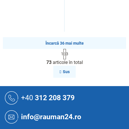
Încarcă 36 mai multe
P
1
3
a
C
g
73
articole în total
o
i
n
n
Sus
a
t
r
r
e
o
S
l
u
+40
312 208 379
u
b
l
s
l
o
i
info@rauman24.ro
s
l
t