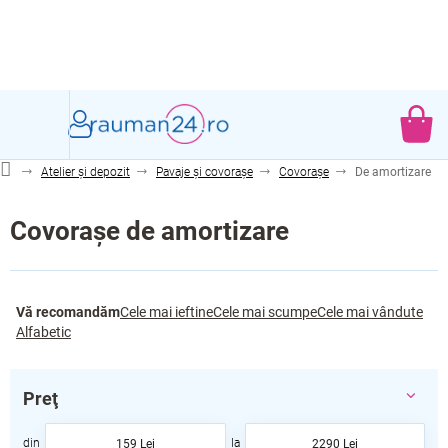
Treci
la
conținut
CO
DE
Atelier și depozit
Pavaje și covorașe
Covorașe
De amortizare
CU
Covorașe de amortizare
S
Vă recomandăm
Cele mai ieftine
Cele mai scumpe
Cele mai vândute
e
Alfabetic
l
e
c
Preţ
t
a
159
Lei
2290
Lei