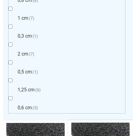
0,8 cm
8
1 cm
7
0,3 cm
1
2 cm
7
0,5 cm
1
1,25 cm
6
0,6 cm
3
L
i
s