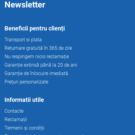
ă
Newsletter
r
i
l
o
Beneficii pentru clienți
r
Transport si plata
Returnare gratuită în 365 de zile
Nu respingem nicio reclamație
Garanție extinsă până la 20 de ani
Garanție de înlocuire imediată
Prețuri personalizate
Informatii utile
Contacte
Reclamații
Termenii și condiții