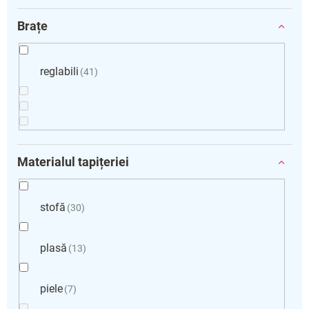
Brațe
reglabili
41
Materialul tapițeriei
stofă
30
plasă
13
piele
7