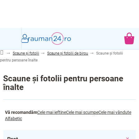
Treci
la
conținut
CO
DE
Scaune și fotolii
Scaune și fotolii de birou
Scaune și fotolii
CU
pentru persoane înalte
Scaune și fotolii pentru persoane
înalte
S
Vă recomandăm
Cele mai ieftine
Cele mai scumpe
Cele mai vândute
e
Alfabetic
l
e
c