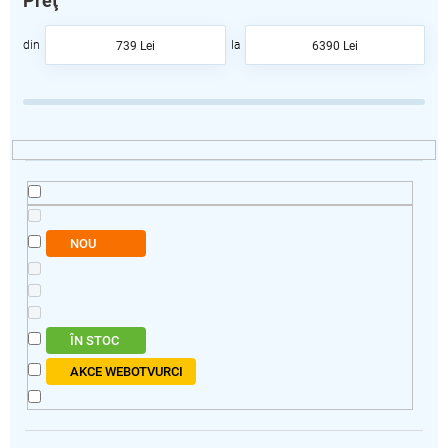
Preţ
t
a
739
Lei
6390
Lei
r
e
a
p
r
o
d
u
s
NOU
u
l
u
i
ÎN STOC
AKCE WEBOTVURCI