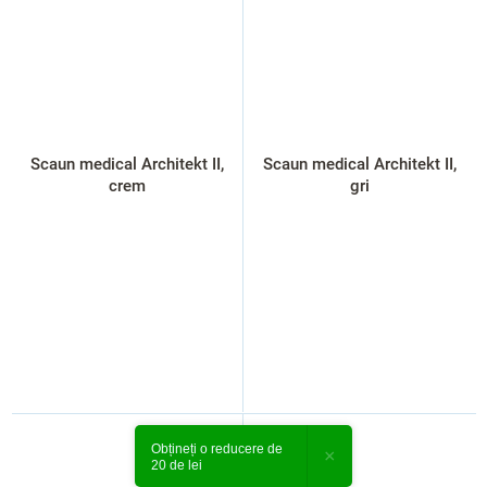
Scaun medical Architekt II,
Scaun medical Architekt II,
crem
gri
Obțineți o reducere de
×
20 de lei