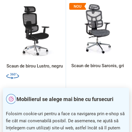
L
i
NOU
s
t
ă
p
r
o
d
u
s
Scaun de birou Saronis, gri
Scaun de birou Lustro, negru
e
Mobilierul se alege mai bine cu fursecuri
Folosim cookie-uri pentru a face ca navigarea prin e-shop să
fie cât mai convenabilă posibil. De asemenea, ne ajută să
înțelegem cum utilizați site-ul web, astfel încât să îl putem