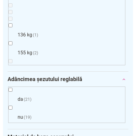
136 kg
1
155 kg
2
Adâncimea șezutului reglabilă
da
21
nu
19