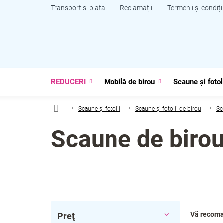
Treci
Transport si plata
Reclamații
Termenii și condiți
la
conținut
REDUCERI
Mobilă de birou
Scaune și fotol
Scaune și fotolii
Scaune și fotolii de birou
Sc
Scaune de birou
B
S
Vă recom
Preţ
a
e