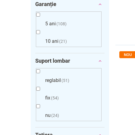
Garanție
5 ani
108
10 ani
21
NOU
Suport lombar
reglabil
51
fix
54
nu
24
Tetiera