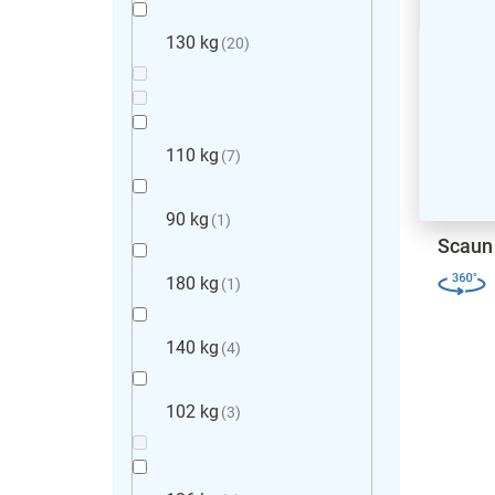
130 kg
20
110 kg
7
90 kg
1
Scaun 
180 kg
1
140 kg
4
102 kg
3