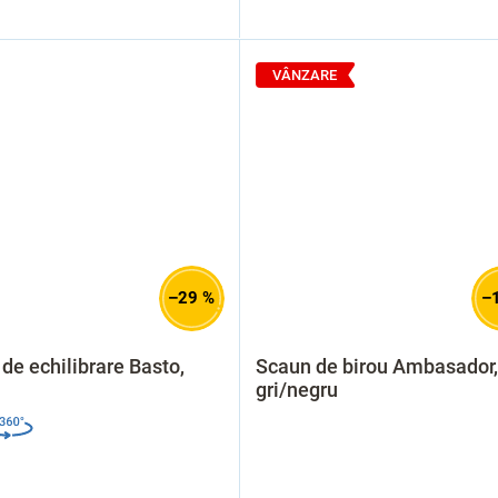
VÂNZARE
–29 %
–
de echilibrare Basto,
Scaun de birou Ambasador,
gri/negru