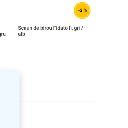
–2 %
Scaun de birou Fidato II, gri /
gru
alb