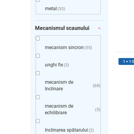
metal
53
Mecanismul scaunului
mecanism sincron
55
1 + 1
unghi fix
3
mecanism de
68
înclinare
mecanism de
5
echilibrare
înclinarea spătarului
2