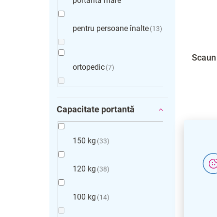
portantă mare
pentru persoane înalte
13
Scaun 
ortopedic
7
Capacitate portantă
150 kg
33
120 kg
38
VÂNZ
100 kg
14