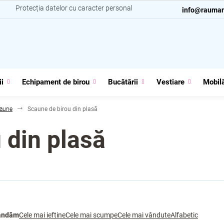
i
Protecția datelor cu caracter personal
Contacte
info@rauman
ii
Echipament de birou
Bucătării
Vestiare
Mobilă
aune
Scaune de birou din plasă
 din plasă
andăm
Cele mai ieftine
Cele mai scumpe
Cele mai vândute
Alfabetic