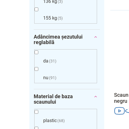
136 kg
3
155 kg
5
Adâncimea șezutului
reglabilă
da
31
nu
91
Scaun 
Material de baza
negru
scaunului
plastic
68