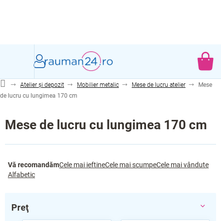
Treci
la
conținut
CO
DE
Atelier și depozit
Mobilier metalic
Mese de lucru atelier
Mese
CU
de lucru cu lungimea 170 cm
Mese de lucru cu lungimea 170 cm
S
Vă recomandăm
Cele mai ieftine
Cele mai scumpe
Cele mai vândute
e
Alfabetic
l
e
c
Preţ
t