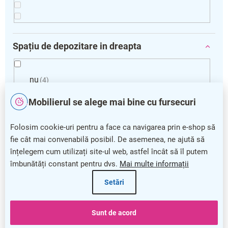
Spațiu de depozitare in dreapta
nu
4
Mobilierul se alege mai bine cu fursecuri
3 sertare
1
Folosim cookie-uri pentru a face ca navigarea prin e-shop să
dulap
fie cât mai convenabilă posibil. De asemenea, ne ajută să
1
înțelegem cum utilizați site-ul web, astfel încât să îl putem
îmbunătăți constant pentru dvs.
Mai multe informații
Setări
Îndepărtare filtre
L
Sunt de acord
i