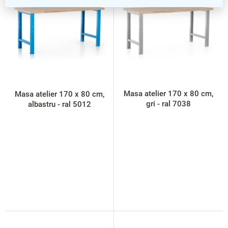
s
t
ă
p
r
o
d
u
s
Masa atelier 170 x 80 cm,
Masa atelier 170 x 80 cm,
e
gri - ral 7038
albastru - ral 5012