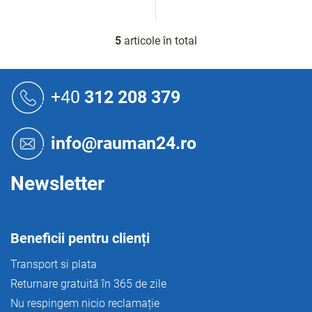
5
articole în total
C
o
n
S
t
u
+40
312 208 379
r
b
o
s
l
o
u
info@rauman24.ro
l
l
l
i
Newsletter
s
t
ă
r
Beneficii pentru clienți
i
l
Transport si plata
o
Returnare gratuită în 365 de zile
r
Nu respingem nicio reclamație